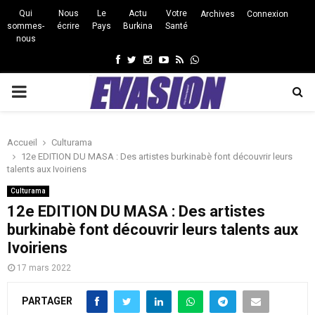
Qui
Nous
Le
Actu
Votre
Archives
Connexion
sommes-
écrire
Pays
Burkina
Santé
nous
Facebook
Twitter
Instagram
Youtube
Rss
Whatsapp
PRIMARY
MENU
Accueil
Culturama
12e EDITION DU MASA : Des artistes burkinabè font découvrir leurs
talents aux Ivoiriens
Culturama
12e EDITION DU MASA : Des artistes
burkinabè font découvrir leurs talents aux
Ivoiriens
17 mars 2022
PARTAGER