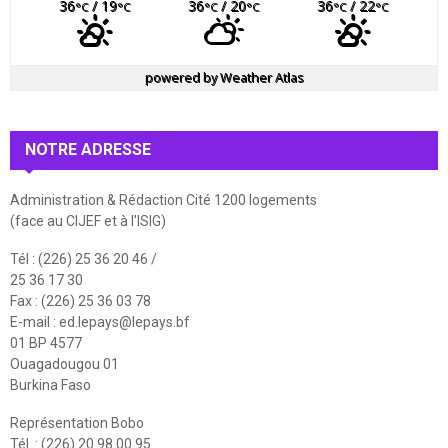
36
/ 19
36
/ 20
36
/ 22
°C
°C
°C
°C
°C
°C
powered by
Weather Atlas
NOTRE ADRESSE
Administration & Rédaction Cité 1200 logements
(face au CIJEF et à l'ISIG)
Tél : (226) 25 36 20 46 /
25 36 17 30
Fax : (226) 25 36 03 78
E-mail :
ed.lepays@lepays.bf
01 BP 4577
Ouagadougou 01
Burkina Faso
Représentation Bobo
Tél. : (226) 20 98 00 95