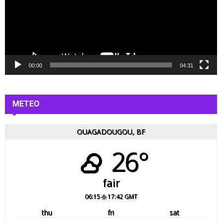
e
u
r
v
i
d
é
00:00
04:31
o
METEO
OUAGADOUGOU, BF
26°
fair
06:15
17:42 GMT
thu
fri
sat