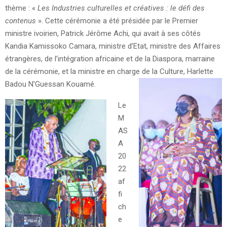
thème : «
Les Industries culturelles et créatives : le défi des
contenus
». Cette cérémonie a été présidée par le Premier
ministre ivoirien, Patrick Jérôme Achi, qui avait à ses côtés
Kandia Kamissoko Camara, ministre d’Etat, ministre des Affaires
étrangères, de l’intégration africaine et de la Diaspora, marraine
de la cérémonie, et la ministre en charge de la Culture, Harlette
Badou N’Guessan Kouamé.
Le
M
AS
A
20
22
af
fi
ch
e