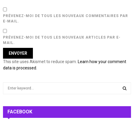
PRÉVENEZ-MOI DE TOUS LES NOUVEAUX COMMENTAIRES PAR
E-MAIL.
PRÉVENEZ-MOI DE TOUS LES NOUVEAUX ARTICLES PAR E-
MAIL.
This site uses Akismet to reduce spam.
Learn how your comment
data is processed.
S
e
a
S
r
c
FACEBOOK
E
h
f
A
o