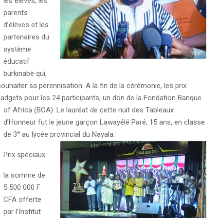
les élèves, les
parents
d’élèves et les
partenaires du
système
éducatif
burkinabè qui,
uhaiter sa pérennisation. A la fin de la cérémonie, les prix
gadgets pour les 24 participants, un don de la Fondation Banque
of Africa (BOA).
Le lauréat de cette nuit des Tableaux
d’Honneur fut le jeune garçon Lawayélé Paré, 15 ans, en classe
e
de 3
au lycée provincial du Nayala.
Prix spéciaux :
la somme de
5 500 000 F
CFA offerte
par l’Institut