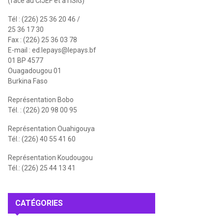
(face au CIJEF et à l'ISIG)
Tél : (226) 25 36 20 46 /
25 36 17 30
Fax : (226) 25 36 03 78
E-mail :
ed.lepays@lepays.bf
01 BP 4577
Ouagadougou 01
Burkina Faso
Représentation Bobo
Tél. : (226) 20 98 00 95
Représentation Ouahigouya
Tél.: (226) 40 55 41 60
Représentation Koudougou
Tél.: (226) 25 44 13 41
CATÉGORIES