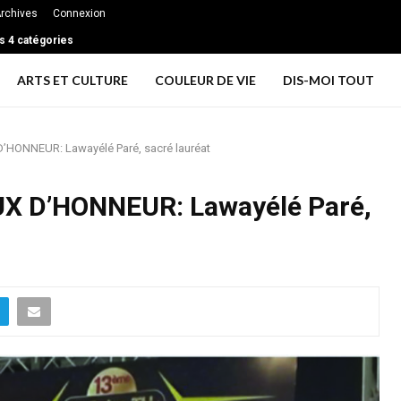
rchives
Connexion
 couples de grandir ensemble et rester profondément connectés à long term
ARTS ET CULTURE
COULEUR DE VIE
DIS-MOI TOUT
HONNEUR: Lawayélé Paré, sacré lauréat
X D’HONNEUR: Lawayélé Paré,