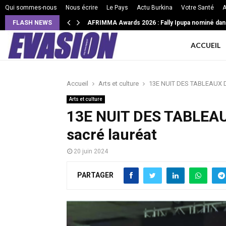
Qui sommes-nous
Nous écrire
Le Pays
Actu Burkina
Votre Santé
A
FLASH NEWS
VIE DE COUPLE: Ces 3 façons subtiles pour les
ACCUEIL
Accueil
Arts et culture
13E NUIT DES TABLEAUX D’
Arts et culture
13E NUIT DES TABLEAU
sacré lauréat
20 juin 2024
PARTAGER