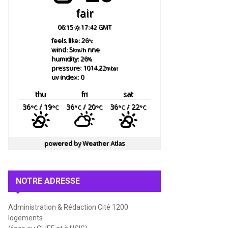
fair
06:15
17:42 GMT
feels like: 26
°c
wind: 5
nne
km/h
humidity: 26
%
pressure: 1014.22
mbar
uv index: 0
thu
fri
sat
36
/ 19
36
/ 20
36
/ 22
°C
°C
°C
°C
°C
°C
powered by
Weather Atlas
NOTRE ADRESSE
Administration & Rédaction Cité 1200
logements