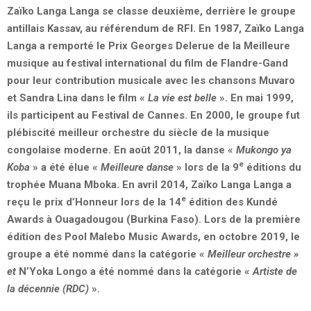
Zaïko Langa Langa se classe deuxième, derrière le groupe
antillais Kassav, au référendum de RFI. En 1987, Zaïko Langa
Langa a remporté le Prix Georges Delerue de la Meilleure
musique au festival international du film de Flandre-Gand
pour leur contribution musicale avec les chansons Muvaro
et Sandra Lina dans le film «
La vie est belle
». En mai 1999,
ils participent au Festival de Cannes. En 2000, le groupe fut
plébiscité meilleur orchestre du siècle de la musique
congolaise moderne. En août 2011, la danse «
Mukongo ya
e
Koba
» a été élue «
Meilleure danse
» lors de la 9
éditions du
trophée Muana Mboka. En avril 2014, Zaïko Langa Langa a
e
reçu le prix d’Honneur lors de la 14
édition des Kundé
Awards à Ouagadougou (Burkina Faso). Lors de la première
édition des Pool Malebo Music Awards, en octobre 2019, le
groupe a été nommé dans la catégorie «
Meilleur orchestre »
et
N’Yoka Longo a été nommé dans la catégorie «
Artiste de
la décennie (RDC)
».