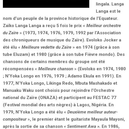
lingala. Langa
Langa est le
nom d’un peuple de la province historique de l’Equateur.
Zaïko Langa Langa a reçu 5 fois le prix «
Meilleur orchestre
du Zaïre
» (1973, 1974, 1976, 1979, 1992 par l’Association
des chroniqueurs de musique du Zaïre). Evoloko Jocker a
été élu «
Meilleure vedette du Zaïre
» en 1974 (grâce à son
tube Eluzam) et 1980 (grâce à son tube Fièvre mondo). Des
chansons de certains membres du groupe ont été
récompensées «
Meilleure chanson
» (Evoloko en 1974, 1980
; N’Yoka Longo en 1976, 1979 ; Adamo Ekula en 1991). En
1977, N’Yoka Longo, Likinga Redo, Mbuta Mashakado et
Manuaku Waku sont choisis pour rejoindre l’Orchestre
national du Zaïre (ONAZA) et participent au FESTAC 77
(Festival mondial des arts nègres) à Lagos, Nigéria. En
1979, N’Yoka Longo a été élu «
Deuxième meilleur auteur-
compositeur
», le premier étant le guitariste Mayaula Mayoni,
après la sortie de sa chanson
« Sentiment Awa ».
En 1986,