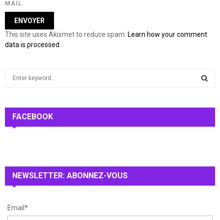
MAIL.
This site uses Akismet to reduce spam.
Learn how your comment
data is processed.
S
e
a
S
r
c
FACEBOOK
E
h
f
A
o
r
R
:
NEWSLETTER: ABONNEZ-VOUS
C
H
Email*