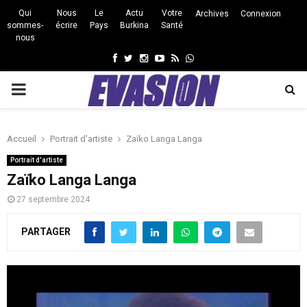
Qui
Nous
Le
Actu
Votre
Archives
Connexion
sommes-
écrire
Pays
Burkina
Santé
nous
Facebook
Twitter
Instagram
Youtube
Rss
Whatsapp
PRIMARY
MENU
Accueil
Portrait d'artiste
Zaïko Langa Langa
Portrait d'artiste
Zaïko Langa Langa
27 septembre 2024
PARTAGER