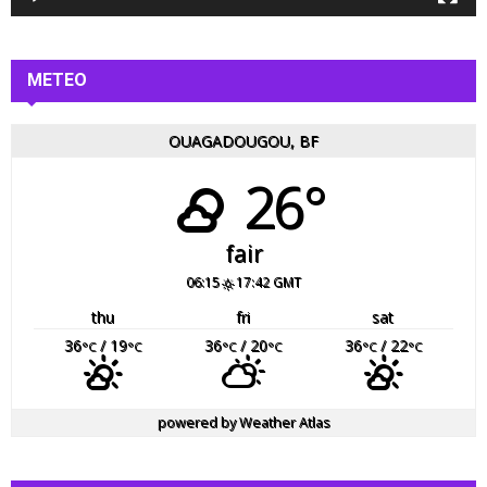
o
METEO
OUAGADOUGOU, BF
26°
fair
06:15
17:42 GMT
thu
fri
sat
36
/ 19
36
/ 20
36
/ 22
°C
°C
°C
°C
°C
°C
powered by
Weather Atlas