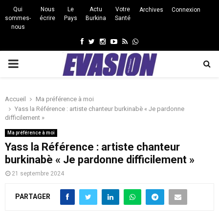
Qui
Nous
Le
Actu
Votre
Archives
Connexion
sommes-
écrire
Pays
Burkina
Santé
nous
Facebook
Twitter
Instagram
Youtube
Rss
Whatsapp
PRIMARY
MENU
Accueil
Ma préférence à moi
Yass la Référence : artiste chanteur burkinabè « Je pardonne
difficilement »
Ma préférence à moi
Yass la Référence : artiste chanteur
burkinabè « Je pardonne difficilement »
21 septembre 2024
PARTAGER