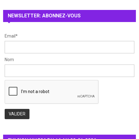
r
R
:
NEWSLETTER: ABONNEZ-VOUS
C
H
Email*
Nom