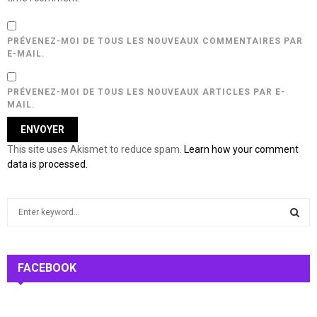
PRÉVENEZ-MOI DE TOUS LES NOUVEAUX COMMENTAIRES PAR
E-MAIL.
PRÉVENEZ-MOI DE TOUS LES NOUVEAUX ARTICLES PAR E-
MAIL.
This site uses Akismet to reduce spam.
Learn how your comment
data is processed.
S
e
a
S
r
c
FACEBOOK
E
h
f
A
o