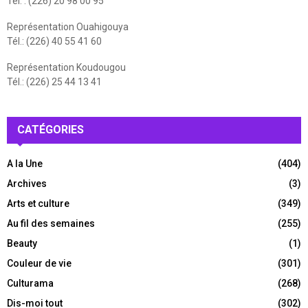
Tél. : (226) 20 98 00 95
Représentation Ouahigouya
Tél.: (226) 40 55 41 60
Représentation Koudougou
Tél.: (226) 25 44 13 41
CATÉGORIES
A la Une
(404)
Archives
(3)
Arts et culture
(349)
Au fil des semaines
(255)
Beauty
(1)
Couleur de vie
(301)
Culturama
(268)
Dis-moi tout
(302)