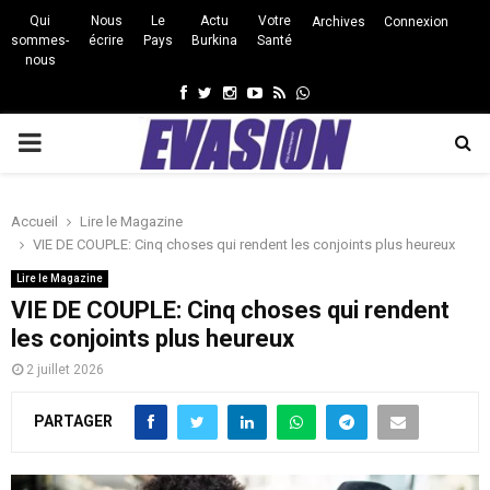
Qui
Nous
Le
Actu
Votre
Archives
Connexion
sommes-
écrire
Pays
Burkina
Santé
nous
Facebook
Twitter
Instagram
Youtube
Rss
Whatsapp
PRIMARY
MENU
Accueil
Lire le Magazine
VIE DE COUPLE: Cinq choses qui rendent les conjoints plus heureux
Lire le Magazine
VIE DE COUPLE: Cinq choses qui rendent
les conjoints plus heureux
2 juillet 2026
PARTAGER