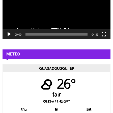
e
u
r
v
i
d
é
00:00
04:31
o
METEO
OUAGADOUGOU, BF
26°
fair
06:15
17:42 GMT
thu
fri
sat