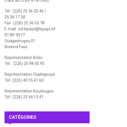
(face au CIJEF et à l'ISIG)
Tél : (226) 25 36 20 46 /
25 36 17 30
Fax : (226) 25 36 03 78
E-mail :
ed.lepays@lepays.bf
01 BP 4577
Ouagadougou 01
Burkina Faso
Représentation Bobo
Tél. : (226) 20 98 00 95
Représentation Ouahigouya
Tél.: (226) 40 55 41 60
Représentation Koudougou
Tél.: (226) 25 44 13 41
CATÉGORIES