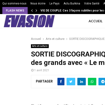
Qui sommes-nous
Nous écrire
Le Pays
Actu Burkina
Votre Santé
A
FLASH NEWS
VIE DE COUPLE: Ces 3 façons subtiles pour les
ACCUEIL
Accueil
Arts et culture
SORTIE DISCOGRAPHIQUE: Y
Arts et culture
SORTIE DISCOGRAPHIQU
des grands avec « Le 
1 avril 2021
PARTAGER