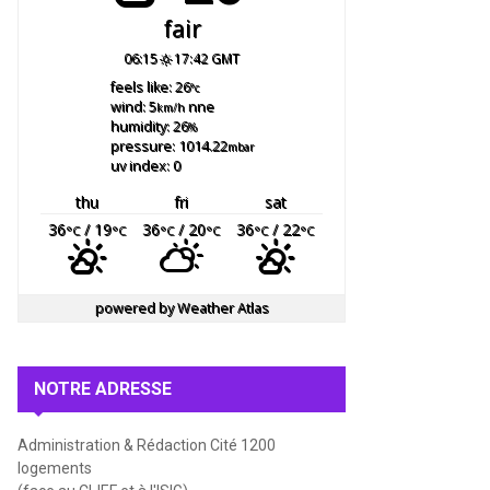
fair
06:15
17:42 GMT
feels like: 26
°c
wind: 5
nne
km/h
humidity: 26
%
pressure: 1014.22
mbar
uv index: 0
thu
fri
sat
36
/ 19
36
/ 20
36
/ 22
°C
°C
°C
°C
°C
°C
powered by
Weather Atlas
NOTRE ADRESSE
Administration & Rédaction Cité 1200
logements