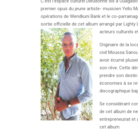
C’est l’espace culturel Dieudonné sis à Ouagado
premier opus du jeune artiste- musicien Yello M
opérations de Wendkuni Bank et le co-parraina
sortie officielle de cet album arrangé par Light
acteurs culturels 
Originaire de la lo
civil Moussa Sanou
avoir écumé plusieu
son rêve. Cette dém
prendre son destin 
économies à se ret
discographique ba
Se considérant co
de cet album de ne
entrepreneuriat e
cet album.