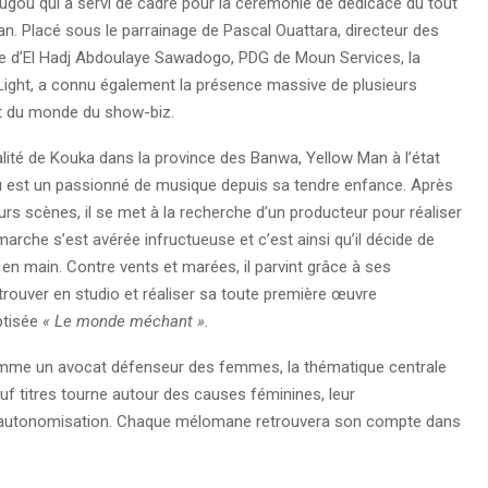
ugou qui a servi de cadre pour la cérémonie de dédicace du tout
an. Placé sous le parrainage de Pascal Ouattara, directeur des
ge d’El Hadj Abdoulaye Sawadogo, PDG de Moun Services, la
y Light, a connu également la présence massive de plusieurs
et du monde du show-biz.
calité de Kouka dans la province des Banwa, Yellow Man à l’état
 est un passionné de musique depuis sa tendre enfance. Après
rs scènes, il se met à la recherche d’un producteur pour réaliser
arche s’est avérée infructueuse et c’est ainsi qu’il décide de
en main. Contre vents et marées, il parvint grâce à ses
rouver en studio et réaliser sa toute première œuvre
ptisée
« Le monde méchant ».
mme un avocat défenseur des femmes, la thématique centrale
uf titres tourne autour des causes féminines, leur
t autonomisation. Chaque mélomane retrouvera son compte dans