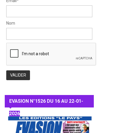
Email*
Nom
EVASION N°1526 DU 16 AU 22-01-
2026