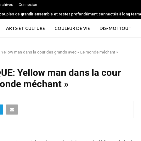
rchives
Connexion
 couples de grandir ensemble et rester profondément connectés à long term
ARTS ET CULTURE
COULEUR DE VIE
DIS-MOI TOUT
ellow man dans la cour des grands avec « Le monde méchant »
E: Yellow man dans la cour
monde méchant »