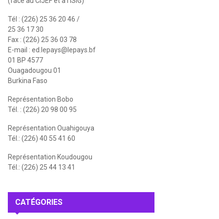
(face au CIJEF et à l'ISIG)
Tél : (226) 25 36 20 46 /
25 36 17 30
Fax : (226) 25 36 03 78
E-mail :
ed.lepays@lepays.bf
01 BP 4577
Ouagadougou 01
Burkina Faso
Représentation Bobo
Tél. : (226) 20 98 00 95
Représentation Ouahigouya
Tél.: (226) 40 55 41 60
Représentation Koudougou
Tél.: (226) 25 44 13 41
CATÉGORIES