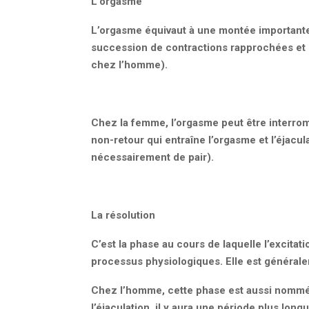
L’orgasme
L’orgasme équivaut à une montée importante d
succession de contractions rapprochées et
chez l’homme).
Chez la femme, l’orgasme peut être interrom
non-retour qui entraîne l’orgasme et l’éjacul
nécessairement de pair).
La résolution
C’est la phase au cours de laquelle l’excita
processus physiologiques. Elle est générale
Chez l’homme, cette phase est aussi nommée
l’éjaculation, il y aura une période plus lon