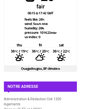
fair
06:15
17:42 GMT
feels like: 26
°c
wind: 5
nne
km/h
humidity: 26
%
pressure: 1014.22
mbar
uv index: 0
thu
fri
sat
36
/ 19
36
/ 20
36
/ 22
°C
°C
°C
°C
°C
°C
Ouagadougou, BF
climate ▸
NOTRE ADRESSE
Administration & Rédaction Cité 1200
logements