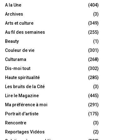
A la Une
(404)
Archives
(3)
Arts et culture
(349)
Au fil des semaines
(255)
Beauty
(1)
Couleur de vie
(301)
Culturama
(268)
Dis-moi tout
(302)
Haute spiritualité
(285)
Les bruits de la Cité
(3)
Lire le Magazine
(445)
Ma préférence à moi
(291)
Portrait d'artiste
(175)
Rencontre
(3)
Reportages Vidéos
(2)