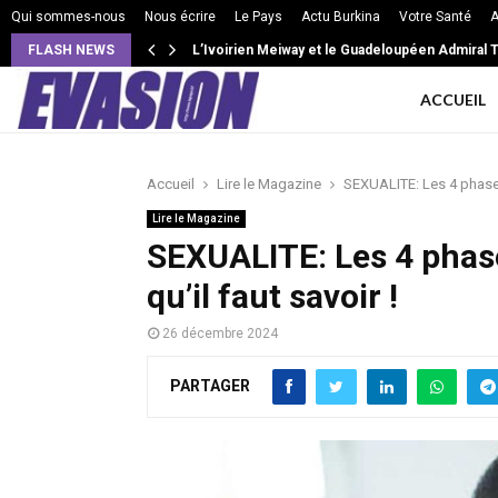
Qui sommes-nous
Nous écrire
Le Pays
Actu Burkina
Votre Santé
A
FLASH NEWS
L’Ivoirien Meiway et le Guadeloupéen Admiral T 
ACCUEIL
Accueil
Lire le Magazine
SEXUALITE: Les 4 phases 
Lire le Magazine
SEXUALITE: Les 4 phase
qu’il faut savoir !
26 décembre 2024
PARTAGER