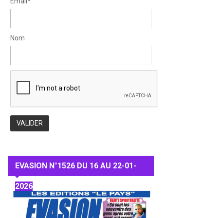
Email*
Nom
EVASION N°1526 DU 16 AU 22-01-
2026