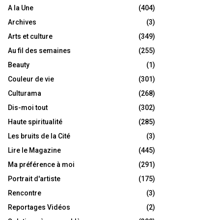
A la Une
(404)
Archives
(3)
Arts et culture
(349)
Au fil des semaines
(255)
Beauty
(1)
Couleur de vie
(301)
Culturama
(268)
Dis-moi tout
(302)
Haute spiritualité
(285)
Les bruits de la Cité
(3)
Lire le Magazine
(445)
Ma préférence à moi
(291)
Portrait d'artiste
(175)
Rencontre
(3)
Reportages Vidéos
(2)