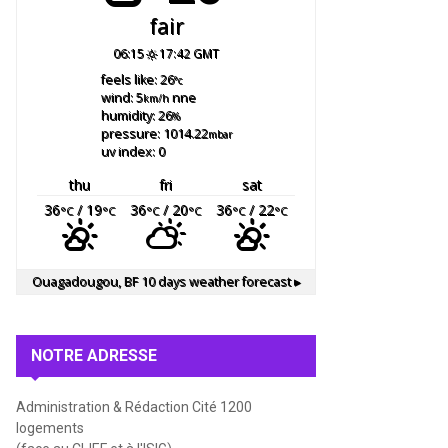
fair
06:15
17:42 GMT
feels like: 26
°c
wind: 5
nne
km/h
humidity: 26
%
pressure: 1014.22
mbar
uv index: 0
thu
fri
sat
36
/ 19
36
/ 20
36
/ 22
°C
°C
°C
°C
°C
°C
Ouagadougou, BF
10 days weather forecast ▸
NOTRE ADRESSE
Administration & Rédaction Cité 1200
logements