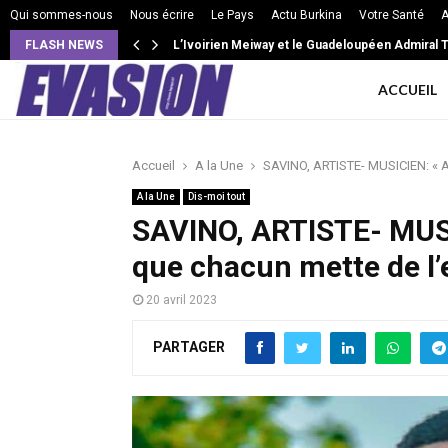
Qui sommes-nous
Nous écrire
Le Pays
Actu Burkina
Votre Santé
A
FLASH NEWS
VIE DE COUPLE: Intensité, isolement, jalousie e
ACCUEIL
Accueil
A la Une
SAVINO, ARTISTE- MUSICIEN: « A 
A la Une
Dis-moi tout
SAVINO, ARTISTE- MUSI
que chacun mette de l’
20 avril 2023
PARTAGER