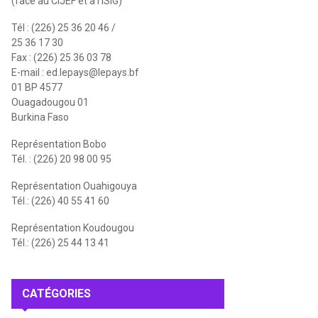
(face au CIJEF et à l'ISIG)
Tél : (226) 25 36 20 46 /
25 36 17 30
Fax : (226) 25 36 03 78
E-mail :
ed.lepays@lepays.bf
01 BP 4577
Ouagadougou 01
Burkina Faso
Représentation Bobo
Tél. : (226) 20 98 00 95
Représentation Ouahigouya
Tél.: (226) 40 55 41 60
Représentation Koudougou
Tél.: (226) 25 44 13 41
CATÉGORIES