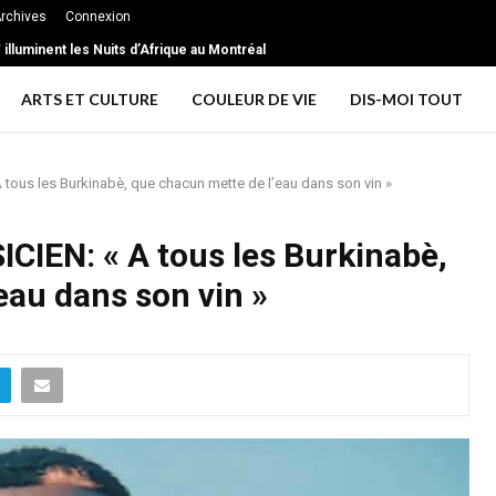
rchives
Connexion
xtrême … les signes d’une relation toxique
ARTS ET CULTURE
COULEUR DE VIE
DIS-MOI TOUT
tous les Burkinabè, que chacun mette de l’eau dans son vin »
CIEN: « A tous les Burkinabè,
eau dans son vin »