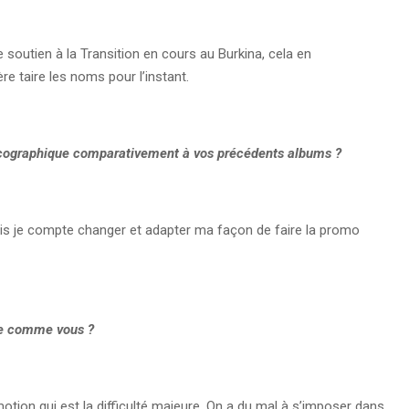
e soutien à la Transition en cours au Burkina, cela en
re taire les noms pour l’instant.
 discographique comparativement à vos précédents albums ?
s je compte changer et adapter ma façon de faire la promo
ste comme vous ?
tion qui est la difficulté majeure. On a du mal à s’imposer dans