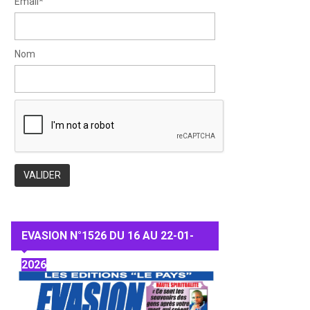
Email*
Nom
EVASION N°1526 DU 16 AU 22-01-
2026