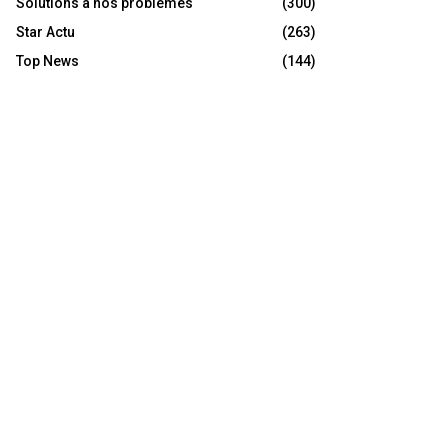
Solutions à nos problèmes
(300)
Star Actu
(263)
Top News
(144)