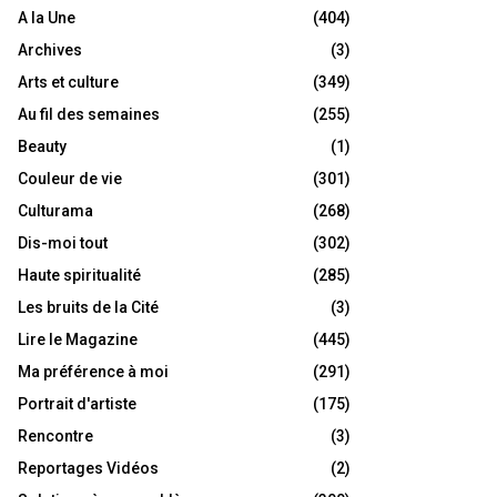
A la Une
(404)
Archives
(3)
Arts et culture
(349)
Au fil des semaines
(255)
Beauty
(1)
Couleur de vie
(301)
Culturama
(268)
Dis-moi tout
(302)
Haute spiritualité
(285)
Les bruits de la Cité
(3)
Lire le Magazine
(445)
Ma préférence à moi
(291)
Portrait d'artiste
(175)
Rencontre
(3)
Reportages Vidéos
(2)