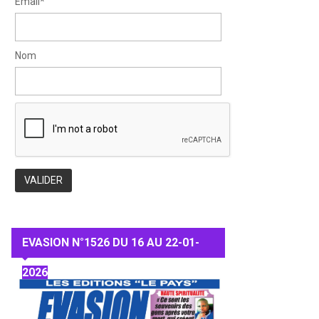
Email*
Nom
EVASION N°1526 DU 16 AU 22-01-
2026