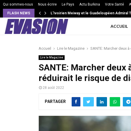
Qui sommes-nous
Nous écrire
Le Pays
Actu Burkina
Votre Santé
A
FLASH NEWS
VIE DE COUPLE: Intensité, isolement, jalousie 
L’Ivoirien Meiway et le Guadeloupéen Admiral 
ACCUEIL
Accueil
Lire le Magazine
SANTE: Marcher deux à ci
Lire le Magazine
SANTE: Marcher deux à
réduirait le risque de d
28 août 2022
PARTAGER