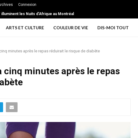
rchives
Connexion
extrême … les signes d’une relation toxique
T illuminent les Nuits d’Afrique au Montréal
ARTS ET CULTURE
COULEUR DE VIE
DIS-MOI TOUT
nq minutes après le repas réduirait le risque de diabète
 cinq minutes après le repas
iabète