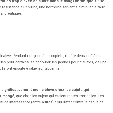
ration trop élevée de sucre dans le sang) chronique
. Cette
e résistance à l’insuline, une hormone servant à diminuer le taux
pancréatiques.
icative. Pendant une journée complète, il a été demandé à des
es pour certains, se dégourdir les jambes pour d’autres, via une
 Ils ont ensuite évalué leur glycémie.
t significativement moins élevé chez les sujets qui
ir mangé
, que chez les sujets qui étaient restés immobiles. Les
ude intéressante (entre autres) pour lutter contre le risque de