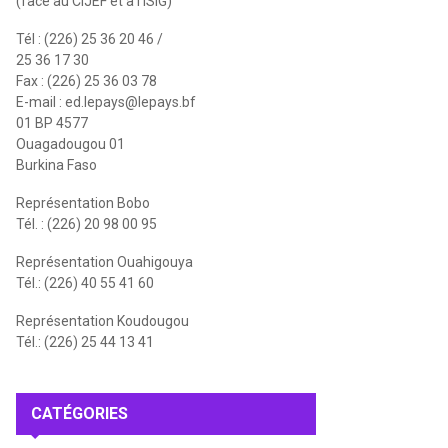
(face au CIJEF et à l'ISIG)
Tél : (226) 25 36 20 46 /
25 36 17 30
Fax : (226) 25 36 03 78
E-mail :
ed.lepays@lepays.bf
01 BP 4577
Ouagadougou 01
Burkina Faso
Représentation Bobo
Tél. : (226) 20 98 00 95
Représentation Ouahigouya
Tél.: (226) 40 55 41 60
Représentation Koudougou
Tél.: (226) 25 44 13 41
CATÉGORIES