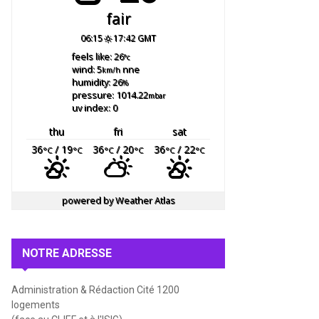
fair
06:15
17:42 GMT
feels like: 26
°c
wind: 5
nne
km/h
humidity: 26
%
pressure: 1014.22
mbar
uv index: 0
thu
fri
sat
36
/ 19
36
/ 20
36
/ 22
°C
°C
°C
°C
°C
°C
powered by
Weather Atlas
NOTRE ADRESSE
Administration & Rédaction Cité 1200
logements