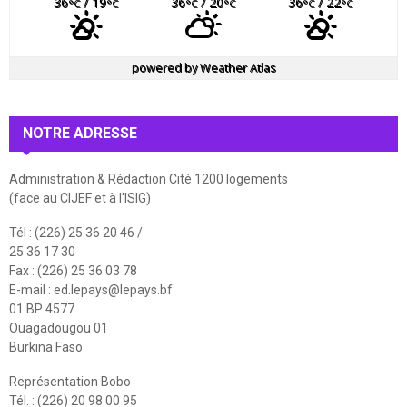
36
/ 19
36
/ 20
36
/ 22
°C
°C
°C
°C
°C
°C
powered by
Weather Atlas
NOTRE ADRESSE
Administration & Rédaction Cité 1200 logements
(face au CIJEF et à l'ISIG)
Tél : (226) 25 36 20 46 /
25 36 17 30
Fax : (226) 25 36 03 78
E-mail :
ed.lepays@lepays.bf
01 BP 4577
Ouagadougou 01
Burkina Faso
Représentation Bobo
Tél. : (226) 20 98 00 95