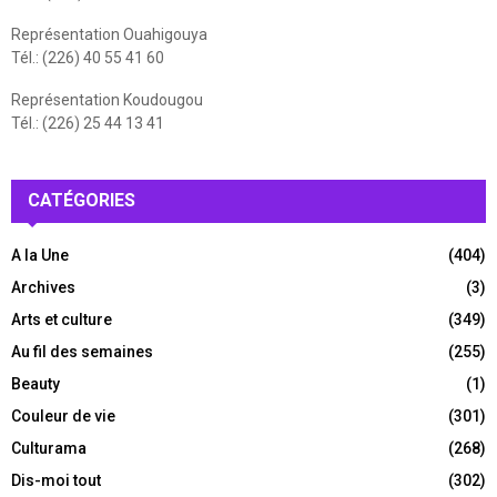
Représentation Ouahigouya
Tél.: (226) 40 55 41 60
Représentation Koudougou
Tél.: (226) 25 44 13 41
CATÉGORIES
A la Une
(404)
Archives
(3)
Arts et culture
(349)
Au fil des semaines
(255)
Beauty
(1)
Couleur de vie
(301)
Culturama
(268)
Dis-moi tout
(302)