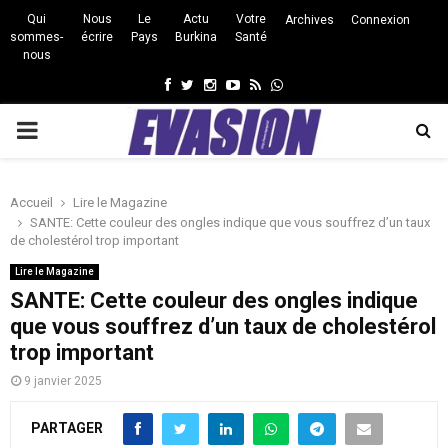
Qui
Nous
Le
Actu
Votre
Archives
Connexion
sommes-
écrire
Pays
Burkina
Santé
nous
Facebook
Twitter
Instagram
Youtube
Rss
Whatsapp
PRIMARY
MENU
Accueil
Lire le Magazine
SANTE: Cette couleur des ongles indique que vous souffrez d’un taux
de cholestérol trop important
Lire le Magazine
SANTE: Cette couleur des ongles indique
que vous souffrez d’un taux de cholestérol
trop important
9 janvier 2025
PARTAGER