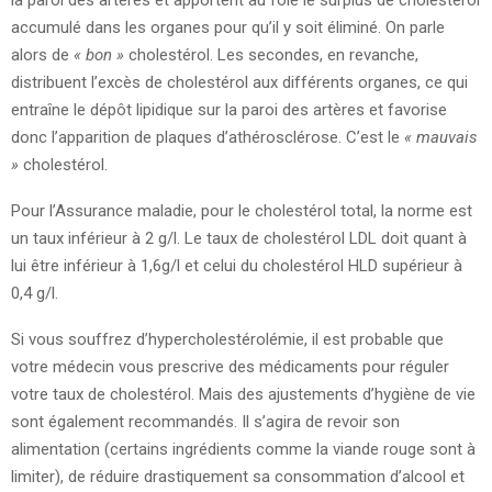
la paroi des artères et apportent au foie le surplus de cholestérol
accumulé dans les organes pour qu’il y soit éliminé. On parle
alors de
« bon »
cholestérol. Les secondes, en revanche,
distribuent l’excès de cholestérol aux différents organes, ce qui
entraîne le dépôt lipidique sur la paroi des artères et favorise
donc l’apparition de plaques d’athérosclérose. C’est le
« mauvais
»
cholestérol.
Pour l’Assurance maladie, pour le cholestérol total, la norme est
un taux inférieur à 2 g/l. Le taux de cholestérol LDL doit quant à
lui être inférieur à 1,6g/l et celui du cholestérol HLD supérieur à
0,4 g/l.
Si vous souffrez d’hypercholestérolémie, il est probable que
votre médecin vous prescrive des médicaments pour réguler
votre taux de cholestérol. Mais des ajustements d’hygiène de vie
sont également recommandés. Il s’agira de revoir son
alimentation (certains ingrédients comme la viande rouge sont à
limiter), de réduire drastiquement sa consommation d’alcool et