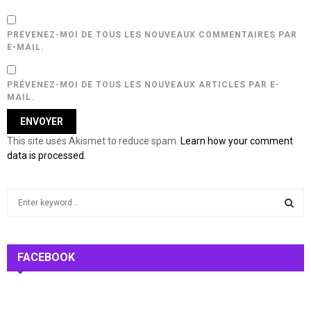
PRÉVENEZ-MOI DE TOUS LES NOUVEAUX COMMENTAIRES PAR
E-MAIL.
PRÉVENEZ-MOI DE TOUS LES NOUVEAUX ARTICLES PAR E-
MAIL.
This site uses Akismet to reduce spam.
Learn how your comment
data is processed.
S
e
a
S
r
c
FACEBOOK
E
h
f
A
o