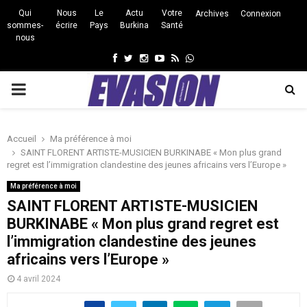
Qui
Nous
Le
Actu
Votre
Archives
Connexion
sommes-
écrire
Pays
Burkina
Santé
nous
Facebook
Twitter
Instagram
Youtube
Rss
Whatsapp
PRIMARY
MENU
Accueil
Ma préférence à moi
SAINT FLORENT ARTISTE-MUSICIEN BURKINABE « Mon plus grand
regret est l’immigration clandestine des jeunes africains vers l’Europe »
Ma préférence à moi
SAINT FLORENT ARTISTE-MUSICIEN
BURKINABE « Mon plus grand regret est
l’immigration clandestine des jeunes
africains vers l’Europe »
4 avril 2024