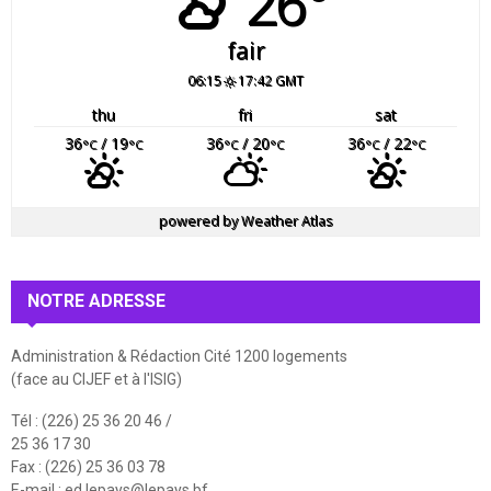
26°
fair
06:15
17:42 GMT
thu
fri
sat
36
/ 19
36
/ 20
36
/ 22
°C
°C
°C
°C
°C
°C
powered by
Weather Atlas
NOTRE ADRESSE
Administration & Rédaction Cité 1200 logements
(face au CIJEF et à l'ISIG)
Tél : (226) 25 36 20 46 /
25 36 17 30
Fax : (226) 25 36 03 78
E-mail :
ed.lepays@lepays.bf