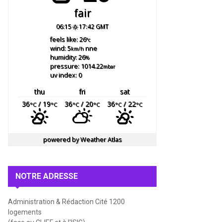
fair
06:15
17:42 GMT
feels like: 26
°c
wind: 5
nne
km/h
humidity: 26
%
pressure: 1014.22
mbar
uv index: 0
thu
fri
sat
36
/ 19
36
/ 20
36
/ 22
°C
°C
°C
°C
°C
°C
powered by
Weather Atlas
NOTRE ADRESSE
Administration & Rédaction Cité 1200
logements