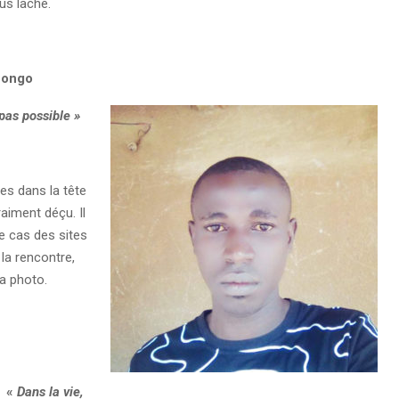
lus lâché.
Congo
 pas possible »
es dans la tête
aiment déçu. Il
le cas des sites
 la rencontre,
la photo.
«
Dans la vie,