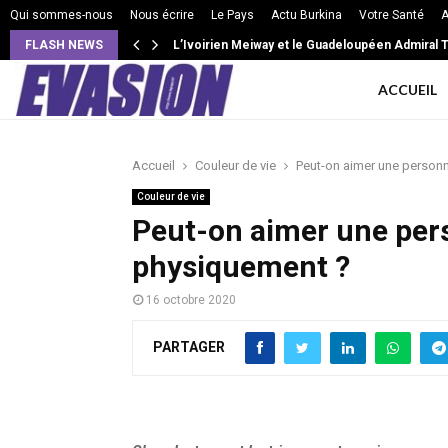
Qui sommes-nous
Nous écrire
Le Pays
Actu Burkina
Votre Santé
A
FLASH NEWS
L’Ivoirien Meiway et le Guadeloupéen Admiral T 
ACCUEIL
Accueil
Couleur de vie
Peut-on aimer une personn
Couleur de vie
Peut-on aimer une pers
physiquement ?
16 octobre 2020
PARTAGER