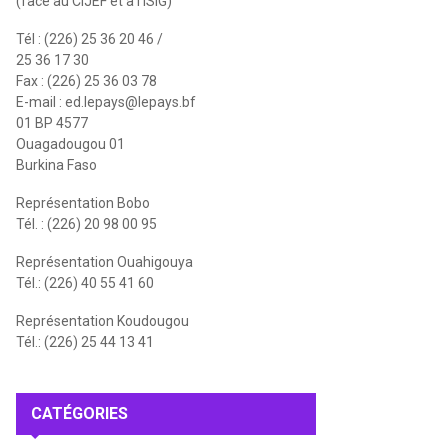
(face au CIJEF et à l'ISIG)
Tél : (226) 25 36 20 46 /
25 36 17 30
Fax : (226) 25 36 03 78
E-mail :
ed.lepays@lepays.bf
01 BP 4577
Ouagadougou 01
Burkina Faso
Représentation Bobo
Tél. : (226) 20 98 00 95
Représentation Ouahigouya
Tél.: (226) 40 55 41 60
Représentation Koudougou
Tél.: (226) 25 44 13 41
CATÉGORIES