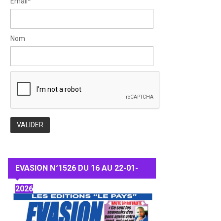
Email*
Nom
EVASION N°1526 DU 16 AU 22-01-
2026