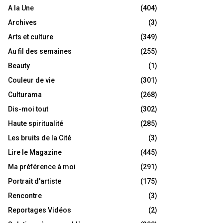
A la Une
(404)
Archives
(3)
Arts et culture
(349)
Au fil des semaines
(255)
Beauty
(1)
Couleur de vie
(301)
Culturama
(268)
Dis-moi tout
(302)
Haute spiritualité
(285)
Les bruits de la Cité
(3)
Lire le Magazine
(445)
Ma préférence à moi
(291)
Portrait d'artiste
(175)
Rencontre
(3)
Reportages Vidéos
(2)