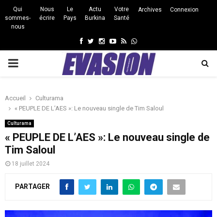
Qui
Nous
Le
Actu
Votre
Archives
Connexion
sommes-
écrire
Pays
Burkina
Santé
nous
Facebook
Twitter
Instagram
Youtube
Rss
Whatsapp
PRIMARY
MENU
Accueil
Culturama
« PEUPLE DE L’AES »: Le nouveau single de Tim Saloul
Culturama
« PEUPLE DE L’AES »: Le nouveau single de
Tim Saloul
18 juillet 2024
PARTAGER