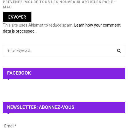
PRÉVENEZ-MOI DE TOUS LES NOUVEAUX ARTICLES PAR E-
MAIL.
This site uses Akismet to reduce spam.
Learn how your comment
data is processed.
S
e
a
S
r
c
FACEBOOK
E
h
f
A
o
r
R
:
NEWSLETTER: ABONNEZ-VOUS
C
H
Email*