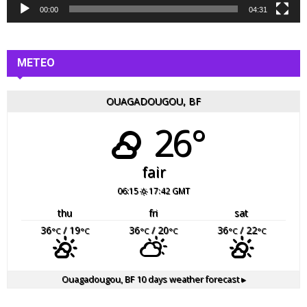
é
00:00
04:31
o
METEO
OUAGADOUGOU, BF
26°
fair
06:15
17:42 GMT
thu
fri
sat
36
/ 19
36
/ 20
36
/ 22
°C
°C
°C
°C
°C
°C
Ouagadougou, BF
10 days weather forecast ▸