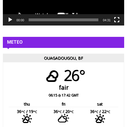
v
i
d
é
00:00
04:31
o
METEO
OUAGADOUGOU, BF
26°
fair
06:15
17:42 GMT
thu
fri
sat
36
/ 19
36
/ 20
36
/ 22
°C
°C
°C
°C
°C
°C