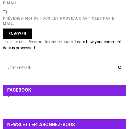
E-MAIL.
PRÉVENEZ-MOI DE TOUS LES NOUVEAUX ARTICLES PAR E-
MAIL.
This site uses Akismet to reduce spam.
Learn how your comment
data is processed.
S
e
a
S
r
c
FACEBOOK
E
h
f
A
o
r
R
:
NEWSLETTER: ABONNEZ-VOUS
C