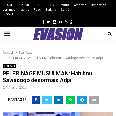
Qui
Nous
Le
Actu
Votre
Archives
Connexion
sommes-
écrire
Pays
Burkina
Santé
nous
Facebook
Twitter
Instagram
Youtube
Rss
Whatsapp
PRIMARY
MENU
Accueil
Star Actu
PELERINAGE MUSULMAN: Habibou Sawadogo désormais Adja
Star Actu
PELERINAGE MUSULMAN: Habibou
Sawadogo désormais Adja
17 juillet 2025
PARTAGER