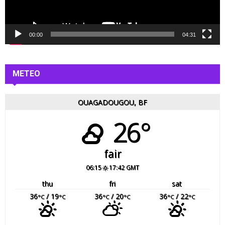
v
i
d
é
00:00
04:31
o
METEO
OUAGADOUGOU, BF
26°
fair
06:15
17:42 GMT
thu
fri
sat
36
/ 19
36
/ 20
36
/ 22
°C
°C
°C
°C
°C
°C