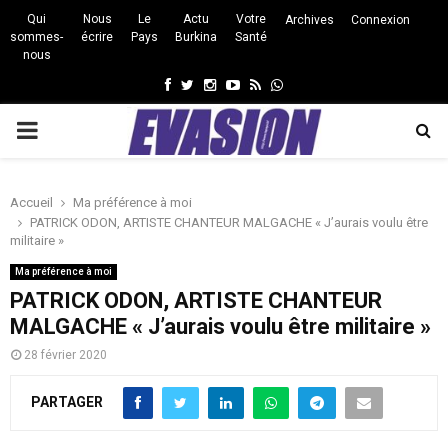
Qui
Nous
Le
Actu
Votre
Archives
Connexion
sommes-
écrire
Pays
Burkina
Santé
nous
Facebook
Twitter
Instagram
Youtube
Rss
Whatsapp
PRIMARY
MENU
Accueil
Ma préférence à moi
PATRICK ODON, ARTISTE CHANTEUR MALGACHE « J’aurais voulu être
militaire »
Ma préférence à moi
PATRICK ODON, ARTISTE CHANTEUR
MALGACHE « J’aurais voulu être militaire »
28 février 2020
PARTAGER