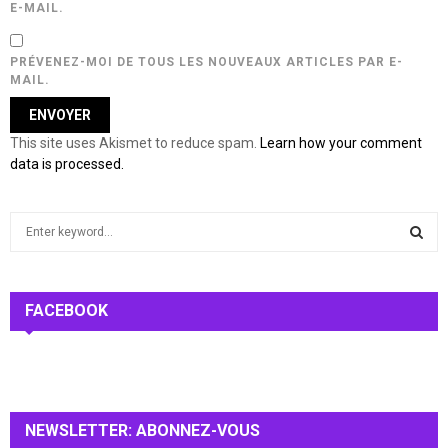
E-MAIL.
PRÉVENEZ-MOI DE TOUS LES NOUVEAUX ARTICLES PAR E-
MAIL.
This site uses Akismet to reduce spam.
Learn how your comment
data is processed.
S
e
a
S
r
c
FACEBOOK
E
h
f
A
o
r
R
:
NEWSLETTER: ABONNEZ-VOUS
C