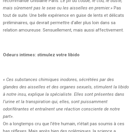
recommande Ghislaine Paris.
Le pli du coude, le cou, le buste,
mais sûrement pas le sexe ou les aisselles en premier.»
Pas
tout de suite. Une belle expérience en guise de lents et délicats
préliminaires, qui devrait permettre d’aller plus loin dans sa
relation amoureuse. Sensuellement, mais aussi affectivement.
Odeurs intimes: stimulez votre libido
« Ces substances chimiques inodores, sécrétées par des
glandes des aisselles et des organes sexuels, stimulent la libido
à notre insu, explique la spécialiste. Elles sont présentes dans
l’urine et la transpiration qui, elles, sont puissamment
odoriférantes et entraînent une réaction consciente de notre
part».
On a longtemps cru que l’être humain, n’était pas soumis à ces
bas réflexes. Mais après bien des polémiques, la science a