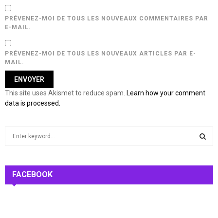
PRÉVENEZ-MOI DE TOUS LES NOUVEAUX COMMENTAIRES PAR
E-MAIL.
PRÉVENEZ-MOI DE TOUS LES NOUVEAUX ARTICLES PAR E-
MAIL.
This site uses Akismet to reduce spam.
Learn how your comment
data is processed.
S
e
a
S
r
c
FACEBOOK
E
h
f
A
o
r
R