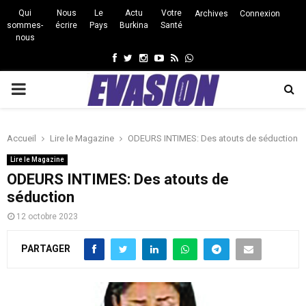
Qui
Nous
Le
Actu
Votre
Archives
Connexion
sommes-
écrire
Pays
Burkina
Santé
nous
Facebook
Twitter
Instagram
Youtube
Rss
Whatsapp
PRIMARY
MENU
Accueil
Lire le Magazine
ODEURS INTIMES: Des atouts de séduction
Lire le Magazine
ODEURS INTIMES: Des atouts de
séduction
12 octobre 2023
PARTAGER