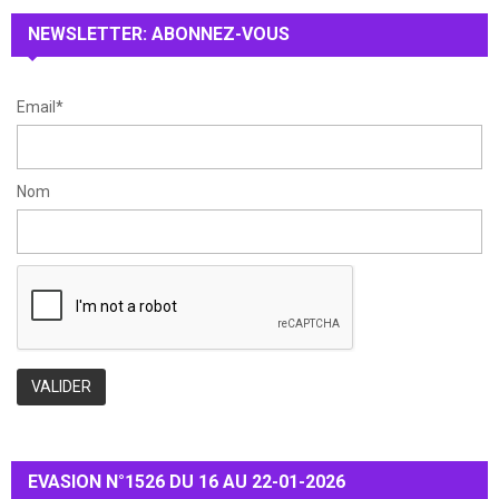
:
NEWSLETTER: ABONNEZ-VOUS
C
H
Email*
Nom
EVASION N°1526 DU 16 AU 22-01-2026