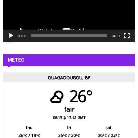
u
r
v
i
d
é
00:00
04:31
o
METEO
OUAGADOUGOU, BF
26°
fair
06:15
17:42 GMT
thu
fri
sat
36
/ 19
36
/ 20
36
/ 22
°C
°C
°C
°C
°C
°C