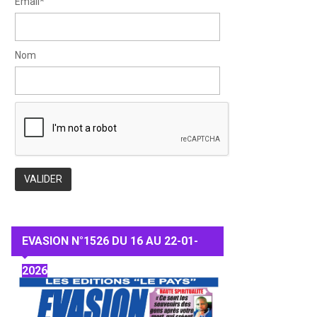
Email*
Nom
EVASION N°1526 DU 16 AU 22-01-
2026