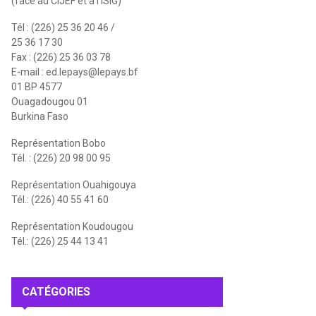
(face au CIJEF et à l'ISIG)
Tél : (226) 25 36 20 46 /
25 36 17 30
Fax : (226) 25 36 03 78
E-mail :
ed.lepays@lepays.bf
01 BP 4577
Ouagadougou 01
Burkina Faso
Représentation Bobo
Tél. : (226) 20 98 00 95
Représentation Ouahigouya
Tél.: (226) 40 55 41 60
Représentation Koudougou
Tél.: (226) 25 44 13 41
CATÉGORIES