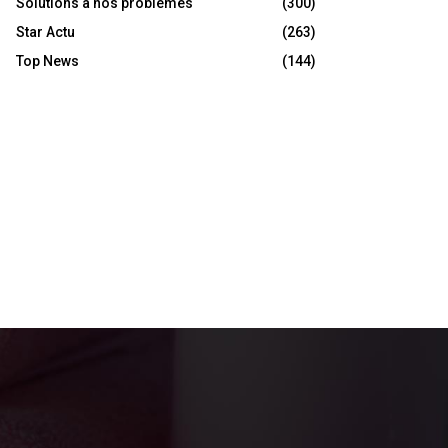
Solutions à nos problèmes
(300)
Star Actu
(263)
Top News
(144)