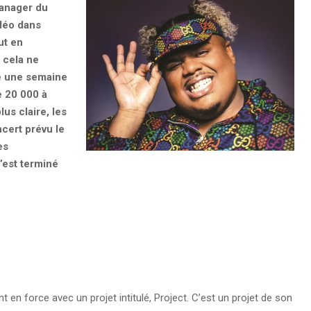
anager du
idéo dans
ut en
 cela ne
ée une semaine
e 20 000 à
us claire, les
cert prévu le
es
s’est terminé
 en force avec un projet intitulé, Project. C’est un projet de son