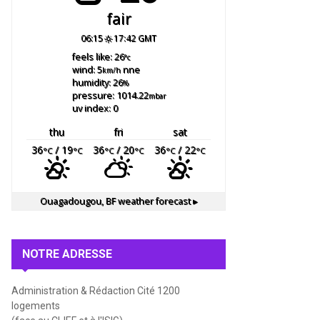
fair
06:15
17:42 GMT
feels like: 26
°c
wind: 5
nne
km/h
humidity: 26
%
pressure: 1014.22
mbar
uv index: 0
thu
fri
sat
36
/ 19
36
/ 20
36
/ 22
°C
°C
°C
°C
°C
°C
Ouagadougou, BF
weather forecast ▸
NOTRE ADRESSE
Administration & Rédaction Cité 1200
logements