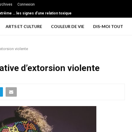
rchives
Connexion
ent le foie gras
ARTS ET CULTURE
COULEUR DE VIE
DIS-MOI TOUT
xtorsion violente
ative d’extorsion violente