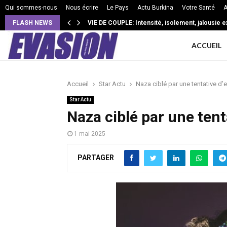
Qui sommes-nous
Nous écrire
Le Pays
Actu Burkina
Votre Santé
A
FLASH NEWS
SANTE: Le persil, la plante qui purifie naturellem
ACCUEIL
Accueil
Star Actu
Naza ciblé par une tentative d’e
Star Actu
Naza ciblé par une tent
1 mai 2025
PARTAGER