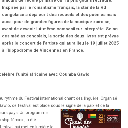
amours de l’école primaire où il a pris goût à l’écriture.
Inspirée par le romantisme français, la star de la Rd
congolaise a déjà écrit des recueils et des poèmes mais
aussi pour de grandes figures de la musique zaïroise,
avant de devenir lui-même compositeur interprète. Selon
des médias congolais, la sortie des deux livres est prévue
après le concert de l’artiste qui aura lieu le 19 juillet 2025
à l’hippodrome de Vincennes en France.
célèbre l’unité africaine avec Coumba Gawlo
au rythme du Festival international chant des linguère. Organisé
wlo, ce festival est placé sous le signe de la paix et de la
ieurs pays.
Un programme
rship féminin, a été
estival qui met en lumière le