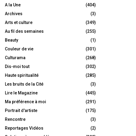
A la Une
(404)
Archives
(3)
Arts et culture
(349)
Au fil des semaines
(255)
Beauty
(1)
Couleur de vie
(301)
Culturama
(268)
Dis-moi tout
(302)
Haute spiritualité
(285)
Les bruits de la Cité
(3)
Lire le Magazine
(445)
Ma préférence à moi
(291)
Portrait d'artiste
(175)
Rencontre
(3)
Reportages Vidéos
(2)