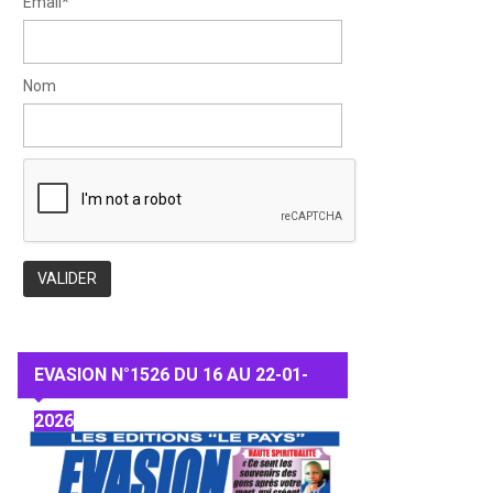
Email*
Nom
EVASION N°1526 DU 16 AU 22-01-
2026