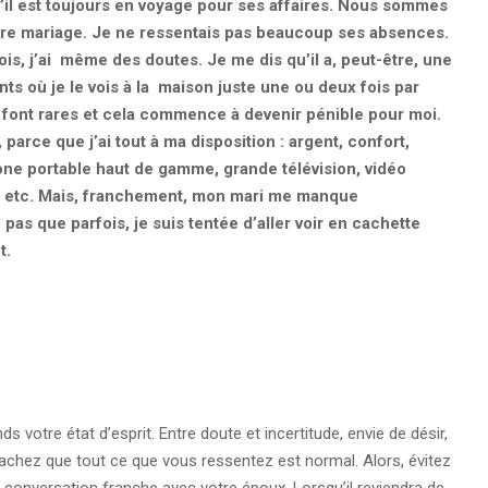
’il est toujours en voyage pour ses affaires. Nous sommes
re mariage. Je ne ressentais pas beaucoup ses absences.
fois, j’ai même des doutes. Je me dis qu’il a, peut-être, une
ts où je le vois à la maison juste une ou deux fois par
 font rares et cela commence à devenir pénible pour moi.
parce que j’ai tout à ma disposition : argent, confort,
one portable haut de gamme, grande télévision, vidéo
on, etc. Mais, franchement, mon mari me manque
as que parfois, je suis tentée d’aller voir en cachette
t.
s votre état d’esprit. Entre doute et incertitude, envie de désir,
sachez que tout ce que vous ressentez est normal. Alors, évitez
ne conversation franche avec votre époux. Lorsqu’il reviendra de