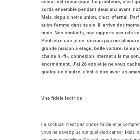
amour est réciproque. Le problème, c’est qu
sortis ensemble pendant deux ans avant not
Mais, depuis notre union, c’est infernal. Par
autre femme dans sa vie. Il arrive des momen
mois. Nos contacts, nos rapports sexuels se
Peut-être que je ne devrais pas me plaindre, 
grande maison à étage, belle voiture, téléph
chaîne hi-fi-, connexion internet à la mais
énormément. J’ai 26 ans et je ne vous cache p
quelqu’un d’autre, c’est-à-dire avoir un aman
Une fidèle lectrice
La solitude n’est pas chose facile et je comprend
vous ne savez plus sur quel pied danser. Mais, 
de vous culpabiliser. Ce qu’il vous faut, c’est u