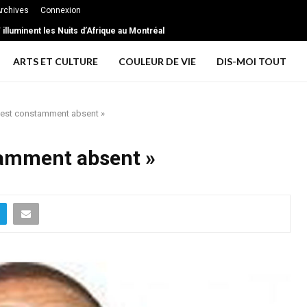
rchives
Connexion
extrême … les signes d’une relation toxique
T illuminent les Nuits d’Afrique au Montréal
ARTS ET CULTURE
COULEUR DE VIE
DIS-MOI TOUT
est constamment absent »
tamment absent »