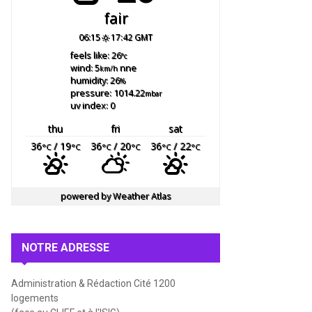
fair
06:15
17:42 GMT
feels like: 26
°c
wind: 5
nne
km/h
humidity: 26
%
pressure: 1014.22
mbar
uv index: 0
thu
fri
sat
36
/ 19
36
/ 20
36
/ 22
°C
°C
°C
°C
°C
°C
powered by
Weather Atlas
NOTRE ADRESSE
Administration & Rédaction Cité 1200
logements