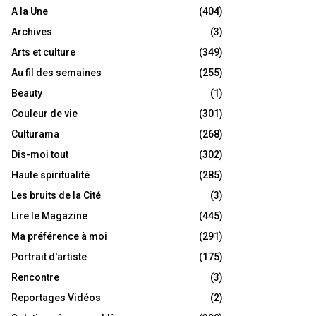
A la Une
(404)
Archives
(3)
Arts et culture
(349)
Au fil des semaines
(255)
Beauty
(1)
Couleur de vie
(301)
Culturama
(268)
Dis-moi tout
(302)
Haute spiritualité
(285)
Les bruits de la Cité
(3)
Lire le Magazine
(445)
Ma préférence à moi
(291)
Portrait d'artiste
(175)
Rencontre
(3)
Reportages Vidéos
(2)