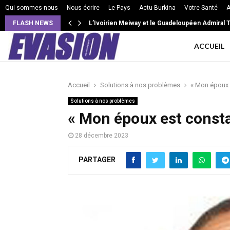
Qui sommes-nous
Nous écrire
Le Pays
Actu Burkina
Votre Santé
A
FLASH NEWS
VIE DE COUPLE: Intensité, isolement, jalousie 
L’Ivoirien Meiway et le Guadeloupéen Admiral 
ACCUEIL
Accueil
Solutions à nos problèmes
« Mon époux 
Solutions à nos problèmes
« Mon époux est cons
28 décembre 2023
PARTAGER