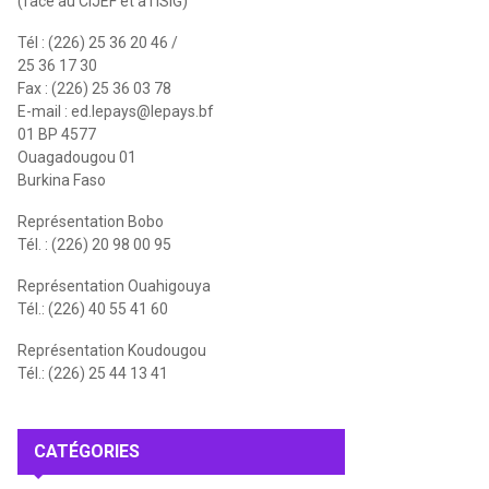
(face au CIJEF et à l'ISIG)
Tél : (226) 25 36 20 46 /
25 36 17 30
Fax : (226) 25 36 03 78
E-mail :
ed.lepays@lepays.bf
01 BP 4577
Ouagadougou 01
Burkina Faso
Représentation Bobo
Tél. : (226) 20 98 00 95
Représentation Ouahigouya
Tél.: (226) 40 55 41 60
Représentation Koudougou
Tél.: (226) 25 44 13 41
CATÉGORIES