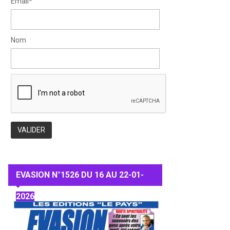
Email*
Nom
EVASION N°1526 DU 16 AU 22-01-
2026