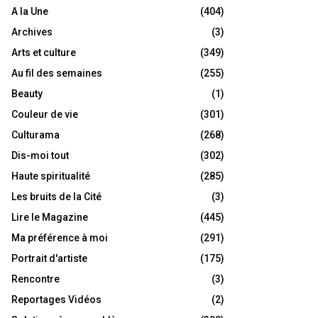
A la Une
(404)
Archives
(3)
Arts et culture
(349)
Au fil des semaines
(255)
Beauty
(1)
Couleur de vie
(301)
Culturama
(268)
Dis-moi tout
(302)
Haute spiritualité
(285)
Les bruits de la Cité
(3)
Lire le Magazine
(445)
Ma préférence à moi
(291)
Portrait d'artiste
(175)
Rencontre
(3)
Reportages Vidéos
(2)