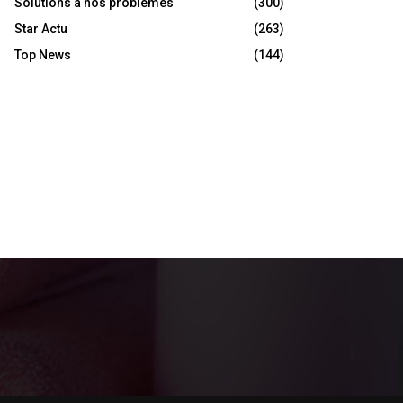
Solutions à nos problèmes
(300)
Star Actu
(263)
Top News
(144)