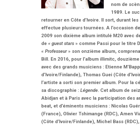
nom de scène
1989. Le suc
retourner en Côte d’Ivoire. Il sort, durant l
effectue plusieurs tournées. A l’occasion de
2009 son dixième album intitulé M20 avec de
de
« guest stars
» comme Passi pour le titre 
«
Professeur
» son onzième album, comprenan
Bill. En 2016, pour l’album illimitc, douzièm
avec des grands musiciens : Etienne M’Bapp
d’Ivoire/Finlande), Thomas Guei (Côte d’Ivoi
l’artiste a sorti son premier album. Pour la c
sa discographie :
Légende
. Cet album de seiz
Abidjan et à Paris avec la participation des
beat, et d’éminents musiciens : Nicolas Guér
(France), Olivier Tshimange (RDC), Amen Vi
(Côte d’Ivoire/Finlande), Michel Bass (RDC