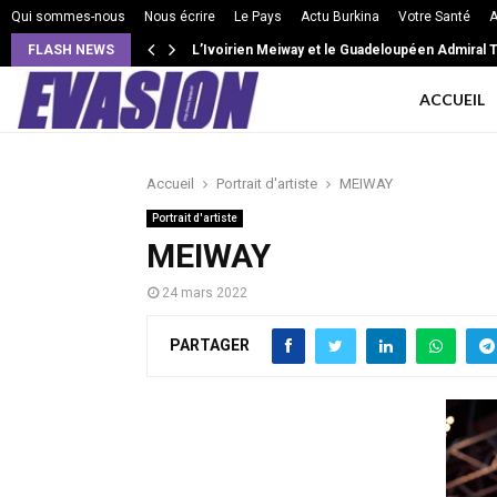
Qui sommes-nous
Nous écrire
Le Pays
Actu Burkina
Votre Santé
A
FLASH NEWS
L’Ivoirien Meiway et le Guadeloupéen Admiral T 
ACCUEIL
Accueil
Portrait d'artiste
MEIWAY
Portrait d'artiste
MEIWAY
24 mars 2022
PARTAGER