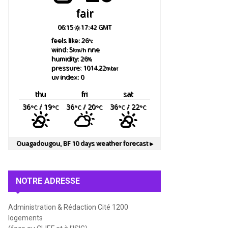
fair
06:15
17:42 GMT
feels like: 26
°c
wind: 5
nne
km/h
humidity: 26
%
pressure: 1014.22
mbar
uv index: 0
thu
fri
sat
36
/ 19
36
/ 20
36
/ 22
°C
°C
°C
°C
°C
°C
Ouagadougou, BF
10 days weather forecast ▸
NOTRE ADRESSE
Administration & Rédaction Cité 1200
logements