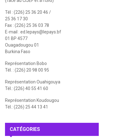
(face au CIJEF et à l'ISIG)
Tél : (226) 25 36 20 46 /
25 36 17 30
Fax : (226) 25 36 03 78
E-mail :
ed.lepays@lepays.bf
01 BP 4577
Ouagadougou 01
Burkina Faso
Représentation Bobo
Tél. : (226) 20 98 00 95
Représentation Ouahigouya
Tél.: (226) 40 55 41 60
Représentation Koudougou
Tél.: (226) 25 44 13 41
CATÉGORIES