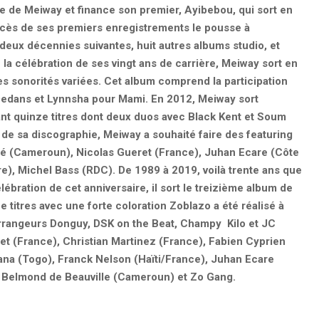
 de Meiway et finance son premier, Ayibebou, qui sort en
cès de ses premiers enregistrements le pousse à
es deux décennies suivantes, huit autres albums studio, et
 la célébration de ses vingt ans de carrière, Meiway sort en
s sonorités variées. Cet album comprend la participation
Dedans et Lynnsha pour Mami. En 2012, Meiway sort
t quinze titres dont deux duos avec Black Kent et Soum
e de sa discographie, Meiway a souhaité faire des featuring
é (Cameroun), Nicolas Gueret (France), Juhan Ecare (Côte
re), Michel Bass (RDC). De 1989 à 2019, voilà trente ans que
élébration de cet anniversaire, il sort le treizième album de
e titres avec une forte coloration Zoblazo a été réalisé à
 arrangeurs Donguy, DSK on the Beat, Champy Kilo et JC
et (France), Christian Martinez (France), Fabien Cyprien
ana (Togo), Franck Nelson (Haïti/France), Juhan Ecare
), Belmond de Beauville (Cameroun) et Zo Gang.