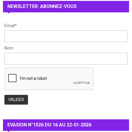
:
NEWSLETTER: ABONNEZ-VOUS
C
H
Email*
Nom
EVASION N°1526 DU 16 AU 22-01-2026