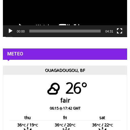
u
r
v
i
d
é
00:00
04:31
o
METEO
OUAGADOUGOU, BF
26°
fair
06:15
17:42 GMT
thu
fri
sat
36
/ 19
36
/ 20
36
/ 22
°C
°C
°C
°C
°C
°C