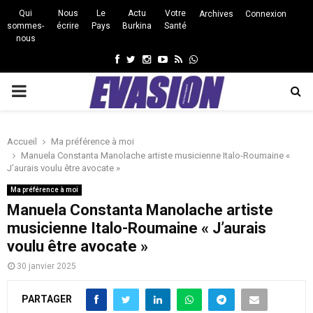
Qui
Nous
Le
Actu
Votre
Archives
Connexion
sommes-
écrire
Pays
Burkina
Santé
nous
Facebook
Twitter
Instagram
Youtube
Rss
Whatsapp
PRIMARY
MENU
Accueil
Ma préférence à moi
Manuela Constanta Manolache artiste musicienne Italo-Roumaine «
J’aurais voulu être avocate »
Ma préférence à moi
Manuela Constanta Manolache artiste
musicienne Italo-Roumaine « J’aurais
voulu être avocate »
30 janvier 2025
PARTAGER