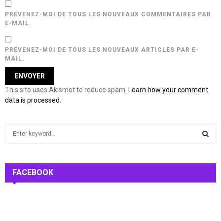
PRÉVENEZ-MOI DE TOUS LES NOUVEAUX COMMENTAIRES PAR
E-MAIL.
PRÉVENEZ-MOI DE TOUS LES NOUVEAUX ARTICLES PAR E-
MAIL.
This site uses Akismet to reduce spam.
Learn how your comment
data is processed.
S
e
a
S
r
c
FACEBOOK
E
h
f
A
o
r
R