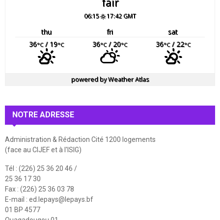
fair
06:15
17:42 GMT
thu
fri
sat
36
/ 19
36
/ 20
36
/ 22
°C
°C
°C
°C
°C
°C
powered by
Weather Atlas
NOTRE ADRESSE
Administration & Rédaction Cité 1200 logements
(face au CIJEF et à l'ISIG)
Tél : (226) 25 36 20 46 /
25 36 17 30
Fax : (226) 25 36 03 78
E-mail :
ed.lepays@lepays.bf
01 BP 4577