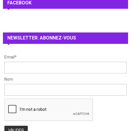
c
FACEBOOK
E
h
f
A
o
r
R
:
NEWSLETTER: ABONNEZ-VOUS
C
H
Email*
Nom