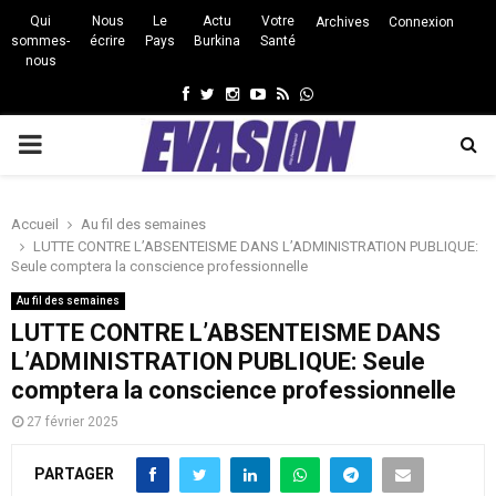
Qui
Nous
Le
Actu
Votre
Archives
Connexion
sommes-
écrire
Pays
Burkina
Santé
nous
Facebook
Twitter
Instagram
Youtube
Rss
Whatsapp
PRIMARY
MENU
Accueil
Au fil des semaines
LUTTE CONTRE L’ABSENTEISME DANS L’ADMINISTRATION PUBLIQUE:
Seule comptera la conscience professionnelle
Au fil des semaines
LUTTE CONTRE L’ABSENTEISME DANS
L’ADMINISTRATION PUBLIQUE: Seule
comptera la conscience professionnelle
27 février 2025
PARTAGER