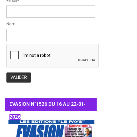
Email*
Nom
EVASION N°1526 DU 16 AU 22-01-
2026