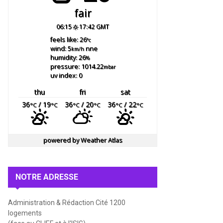
fair
06:15
17:42 GMT
feels like: 26
°c
wind: 5
nne
km/h
humidity: 26
%
pressure: 1014.22
mbar
uv index: 0
thu
fri
sat
36
/ 19
36
/ 20
36
/ 22
°C
°C
°C
°C
°C
°C
powered by
Weather Atlas
NOTRE ADRESSE
Administration & Rédaction Cité 1200
logements