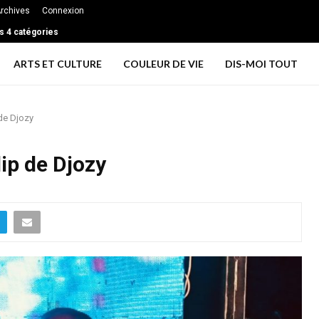
rchives
Connexion
s 4 catégories
ARTS ET CULTURE
COULEUR DE VIE
DIS-MOI TOUT
de Djozy
ip de Djozy