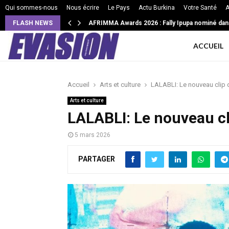
Qui sommes-nous
Nous écrire
Le Pays
Actu Burkina
Votre Santé
A
FLASH NEWS
AFRIMMA Awards 2026 : Fally Ipupa nominé dan
ACCUEIL
Accueil
Arts et culture
LALABLI: Le nouveau clip 
Arts et culture
LALABLI: Le nouveau cl
5 mars 2026
PARTAGER