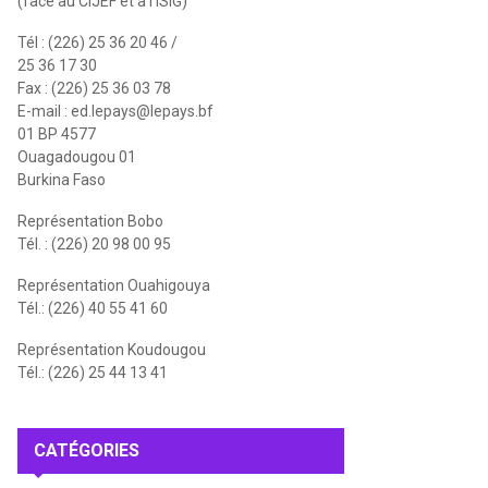
(face au CIJEF et à l'ISIG)
Tél : (226) 25 36 20 46 /
25 36 17 30
Fax : (226) 25 36 03 78
E-mail :
ed.lepays@lepays.bf
01 BP 4577
Ouagadougou 01
Burkina Faso
Représentation Bobo
Tél. : (226) 20 98 00 95
Représentation Ouahigouya
Tél.: (226) 40 55 41 60
Représentation Koudougou
Tél.: (226) 25 44 13 41
CATÉGORIES