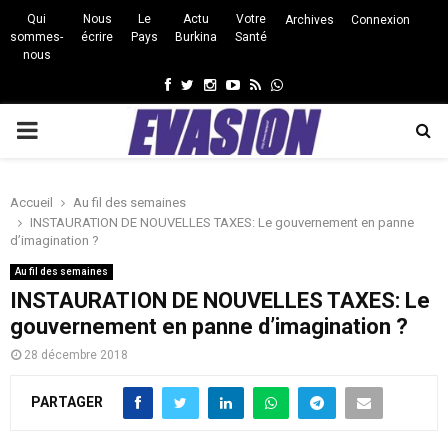
Qui
Nous
Le
Actu
Votre
Archives
Connexion
sommes-
écrire
Pays
Burkina
Santé
nous
Facebook
Twitter
Instagram
Youtube
Rss
Whatsapp
PRIMARY
MENU
Accueil
Au fil des semaines
INSTAURATION DE NOUVELLES TAXES: Le gouvernement en panne
d’imagination ?
Au fil des semaines
INSTAURATION DE NOUVELLES TAXES: Le
gouvernement en panne d’imagination ?
28 décembre 2018
PARTAGER