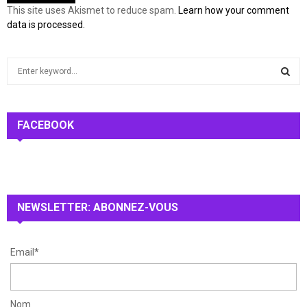
This site uses Akismet to reduce spam.
Learn how your comment
data is processed.
S
e
a
S
r
c
FACEBOOK
E
h
f
A
o
r
R
:
NEWSLETTER: ABONNEZ-VOUS
C
H
Email*
Nom