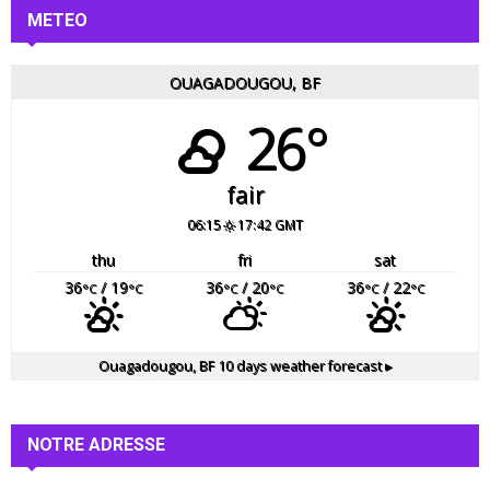
METEO
OUAGADOUGOU, BF
26°
fair
06:15
17:42 GMT
thu
fri
sat
36
/ 19
36
/ 20
36
/ 22
°C
°C
°C
°C
°C
°C
Ouagadougou, BF
10 days weather forecast ▸
NOTRE ADRESSE