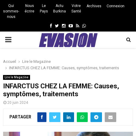
Qui
Nous
Le
Actu
Votre
Archives
Connexion
sommes-
écrire
Pays
Burkina
Santé
nous
Facebook
Twitter
Instagram
Youtube
Rss
Whatsapp
PRIMARY
MENU
Accueil
Lire le Magazine
INFARCTUS CHEZ LA FEMME: Causes, symptômes, traitements
Lire le Magazine
INFARCTUS CHEZ LA FEMME: Causes,
symptômes, traitements
20 juin 2024
PARTAGER