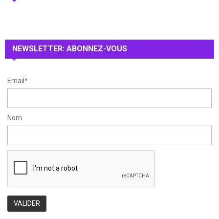
f
A
o
r
R
:
NEWSLETTER: ABONNEZ-VOUS
C
H
Email*
Nom