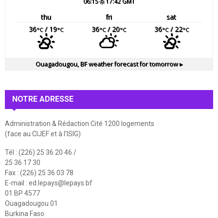
06:15
17:42 GMT
thu
fri
sat
36
/ 19
36
/ 20
36
/ 22
°C
°C
°C
°C
°C
°C
Ouagadougou, BF
weather forecast for tomorrow ▸
NOTRE ADRESSE
Administration & Rédaction Cité 1200 logements
(face au CIJEF et à l'ISIG)
Tél : (226) 25 36 20 46 /
25 36 17 30
Fax : (226) 25 36 03 78
E-mail :
ed.lepays@lepays.bf
01 BP 4577
Ouagadougou 01
Burkina Faso