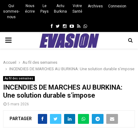
Qui
Nous
Le
Actu
Votre
Archives
Connexion
sommes-
écrire
Pays
Burkina
Santé
nous
Facebook
Twitter
Instagram
Youtube
Rss
Whatsapp
PRIMARY
MENU
Accueil
Au fil des semaines
INCENDIES DE MARCHES AU BURKINA: Une solution durable s’impose
Au fil des semaines
INCENDIES DE MARCHES AU BURKINA:
Une solution durable s’impose
5 mars 2026
PARTAGER