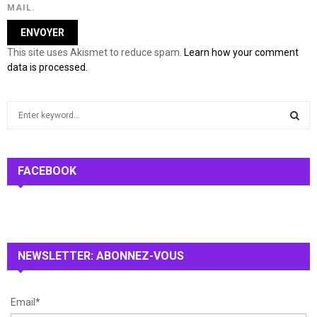
MAIL.
This site uses Akismet to reduce spam.
Learn how your comment
data is processed.
S
e
a
S
r
c
FACEBOOK
E
h
f
A
o
r
R
:
NEWSLETTER: ABONNEZ-VOUS
C
H
Email*