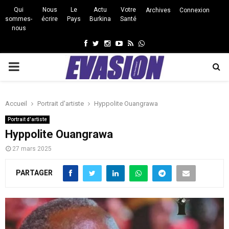
Qui
Nous
Le
Actu
Votre
Archives
Connexion
sommes-
écrire
Pays
Burkina
Santé
nous
Facebook
Twitter
Instagram
Youtube
Rss
Whatsapp
PRIMARY
MENU
Accueil
Portrait d'artiste
Hyppolite Ouangrawa
Portrait d'artiste
Hyppolite Ouangrawa
27 mars 2025
PARTAGER