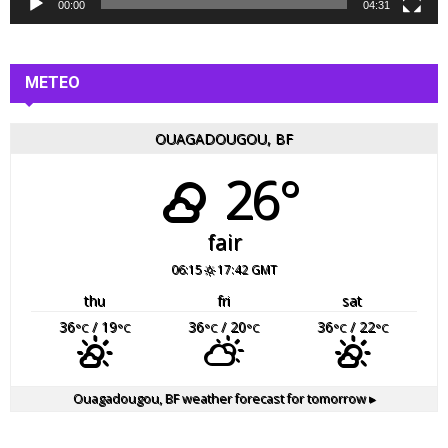
é
00:00
04:31
o
METEO
OUAGADOUGOU, BF
26°
fair
06:15
17:42 GMT
thu
fri
sat
36
/ 19
36
/ 20
36
/ 22
°C
°C
°C
°C
°C
°C
Ouagadougou, BF
weather forecast for tomorrow ▸