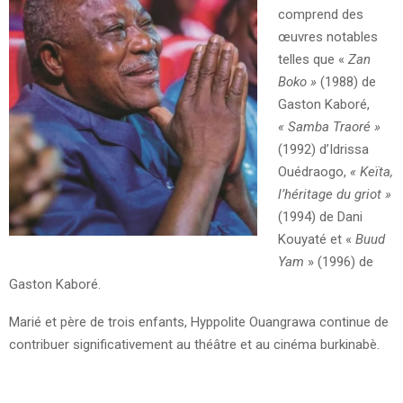
comprend des
œuvres notables
telles que «
Zan
Boko »
(1988) de
Gaston Kaboré,
« Samba Traoré »
(1992) d’Idrissa
Ouédraogo,
« Keïta,
l’héritage du griot »
(1994) de Dani
Kouyaté et «
Buud
Yam
» (1996) de
Gaston Kaboré.
Marié et père de trois enfants, Hyppolite Ouangrawa continue de
contribuer significativement au théâtre et au cinéma burkinabè.