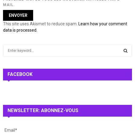
MAIL.
This site uses Akismet to reduce spam.
Learn how your comment
data is processed.
S
e
a
S
r
c
FACEBOOK
E
h
f
A
o
r
R
:
NEWSLETTER: ABONNEZ-VOUS
C
H
Email*