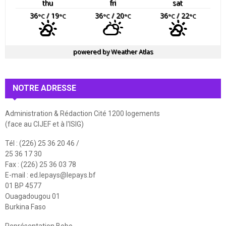
thu
fri
sat
36
/ 19
36
/ 20
36
/ 22
°C
°C
°C
°C
°C
°C
powered by
Weather Atlas
NOTRE ADRESSE
Administration & Rédaction Cité 1200 logements
(face au CIJEF et à l'ISIG)
Tél : (226) 25 36 20 46 /
25 36 17 30
Fax : (226) 25 36 03 78
E-mail :
ed.lepays@lepays.bf
01 BP 4577
Ouagadougou 01
Burkina Faso
Représentation Bobo