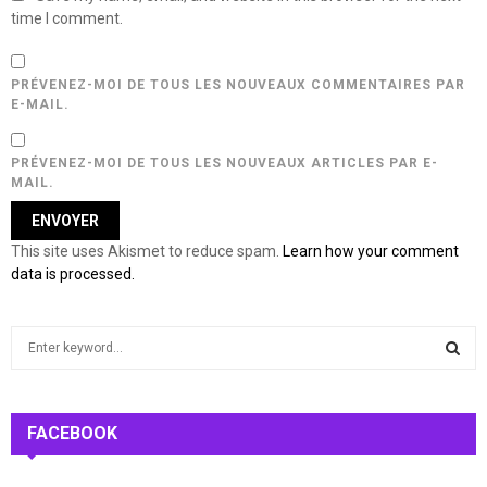
time I comment.
PRÉVENEZ-MOI DE TOUS LES NOUVEAUX COMMENTAIRES PAR
E-MAIL.
PRÉVENEZ-MOI DE TOUS LES NOUVEAUX ARTICLES PAR E-
MAIL.
This site uses Akismet to reduce spam.
Learn how your comment
data is processed.
S
e
a
S
r
c
FACEBOOK
E
h
f
A