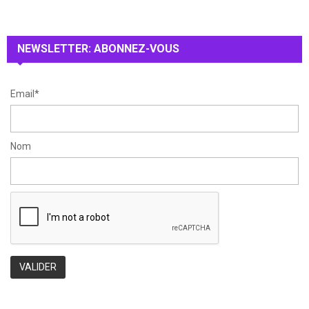
o
r
R
:
NEWSLETTER: ABONNEZ-VOUS
C
H
Email*
Nom