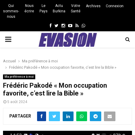
Qui
Nous
Le
Actu
Votre
Archives
Connexion
sommes-
écrire
Pays
Burkina
Santé
nous
Facebook
Twitter
Instagram
Youtube
Rss
Whatsapp
PRIMARY
MENU
Accueil
Ma préférence à moi
Frédéric Pakodé « Mon occupation favorite, c’est lire la Bible »
Ma préférence à moi
Frédéric Pakodé « Mon occupation
favorite, c’est lire la Bible »
5 août 2024
PARTAGER