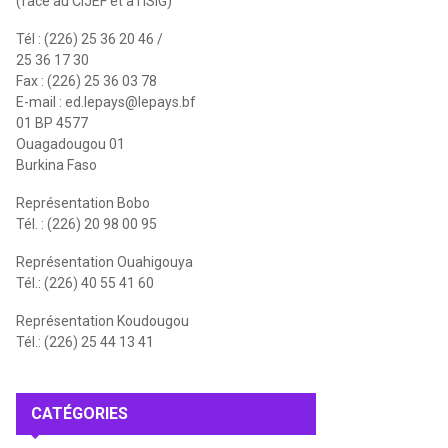
(face au CIJEF et à l'ISIG)
Tél : (226) 25 36 20 46 /
25 36 17 30
Fax : (226) 25 36 03 78
E-mail :
ed.lepays@lepays.bf
01 BP 4577
Ouagadougou 01
Burkina Faso
Représentation Bobo
Tél. : (226) 20 98 00 95
Représentation Ouahigouya
Tél.: (226) 40 55 41 60
Représentation Koudougou
Tél.: (226) 25 44 13 41
CATÉGORIES