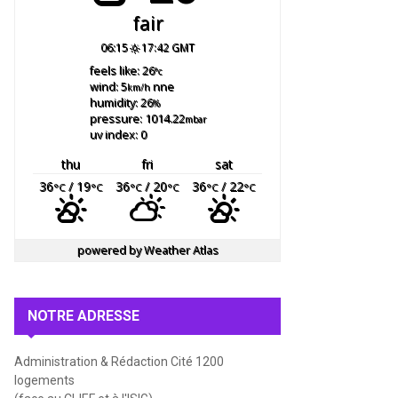
fair
06:15
17:42 GMT
feels like: 26
°c
wind: 5
nne
km/h
humidity: 26
%
pressure: 1014.22
mbar
uv index: 0
thu
fri
sat
36
/ 19
36
/ 20
36
/ 22
°C
°C
°C
°C
°C
°C
powered by
Weather Atlas
NOTRE ADRESSE
Administration & Rédaction Cité 1200
logements