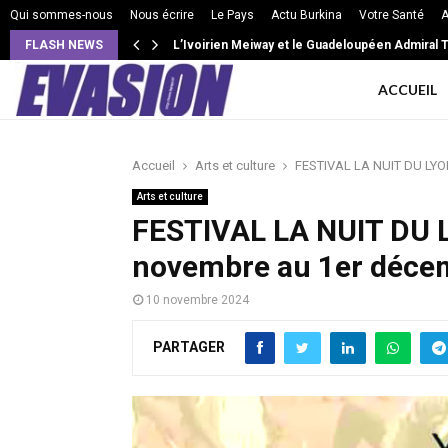
Qui sommes-nous
Nous écrire
Le Pays
Actu Burkina
Votre Santé
A
FLASH NEWS
VIE DE COUPLE: Intensité, isolement, jalousie e
ACCUEIL
Accueil
Arts et culture
FESTIVAL LA NUIT DU LYOL
Arts et culture
FESTIVAL LA NUIT DU 
novembre au 1er décem
10 novembre 2024
PARTAGER