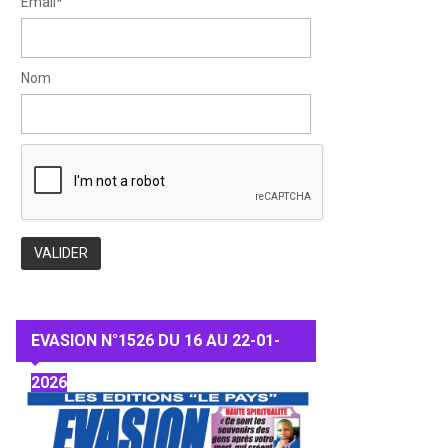
Email*
Nom
EVASION N°1526 DU 16 AU 22-01-
2026