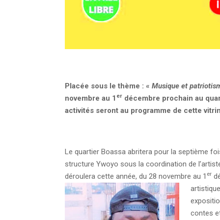
Placée sous le thème
:
«
Musique et patriotis
er
novembre au 1
décembre prochain au quart
activités seront au programme de cette vitri
Le quartier Boassa abritera pour la septième foi
structure Ywoyo sous la coordination de l’artis
er
déroulera cette année, du 28 novembre au 1
dé
artistiq
expositio
contes et