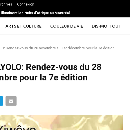
rchives
Connexion
xtrême … les signes d’une relation toxique
ARTS ET CULTURE
COULEUR DE VIE
DIS-MOI TOUT
O: Rendez-vous du 28 novembre au 1er décembre pour la 7e édition
LYOLO: Rendez-vous du 28
bre pour la 7e édition