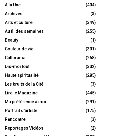
A la Une
(404)
Archives
(3)
Arts et culture
(349)
Au fil des semaines
(255)
Beauty
(1)
Couleur de vie
(301)
Culturama
(268)
Dis-moi tout
(302)
Haute spiritualité
(285)
Les bruits de la Cité
(3)
Lire le Magazine
(445)
Ma préférence à moi
(291)
Portrait d'artiste
(175)
Rencontre
(3)
Reportages Vidéos
(2)