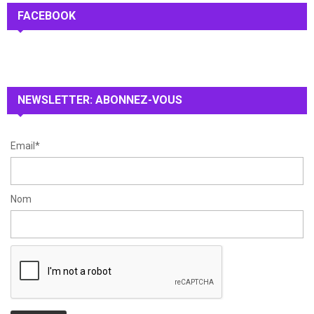
c
FACEBOOK
E
h
f
A
o
r
R
:
NEWSLETTER: ABONNEZ-VOUS
C
H
Email*
Nom