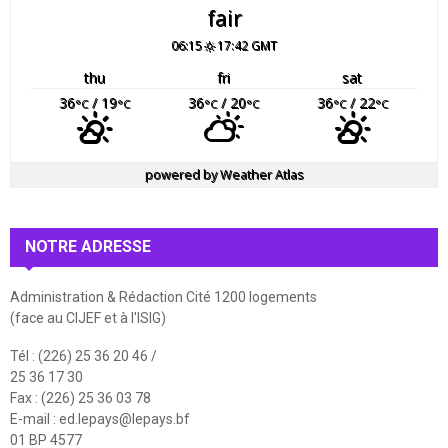
fair
06:15
17:42 GMT
thu
fri
sat
36
/ 19
36
/ 20
36
/ 22
°C
°C
°C
°C
°C
°C
powered by
Weather Atlas
NOTRE ADRESSE
Administration & Rédaction Cité 1200 logements
(face au CIJEF et à l'ISIG)
Tél : (226) 25 36 20 46 /
25 36 17 30
Fax : (226) 25 36 03 78
E-mail :
ed.lepays@lepays.bf
01 BP 4577