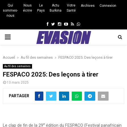
Qui
Nous
Le
Actu
Votre
Archives
Connexion
sommes-
écrire
Pays
Burkina
Santé
nous
Facebook
Twitter
Instagram
Youtube
Rss
Whatsapp
PRIMARY
MENU
Accueil
Au fil des semaines
FESPACO 2025: Des leçons à tirer
Au fil des semaines
FESPACO 2025: Des leçons à tirer
13 mars 2025
PARTAGER
e
Le clap de fin de la 29
édition du FESPACO (Festival panafricain