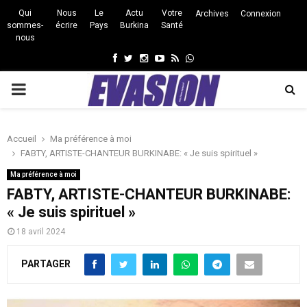
Qui
Nous
Le
Actu
Votre
Archives
Connexion
sommes-
écrire
Pays
Burkina
Santé
nous
Facebook
Twitter
Instagram
Youtube
Rss
Whatsapp
PRIMARY
MENU
Accueil
Ma préférence à moi
FABTY, ARTISTE-CHANTEUR BURKINABE: « Je suis spirituel »
Ma préférence à moi
FABTY, ARTISTE-CHANTEUR BURKINABE:
« Je suis spirituel »
18 avril 2024
PARTAGER