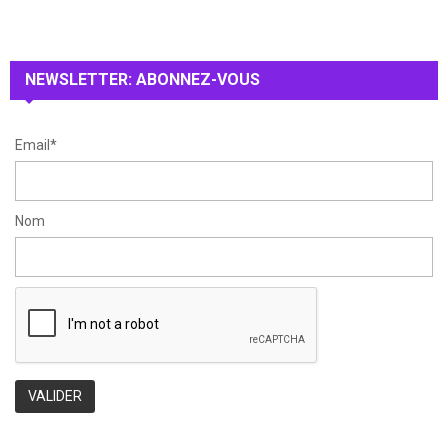
A
o
r
R
:
NEWSLETTER: ABONNEZ-VOUS
C
H
Email*
Nom