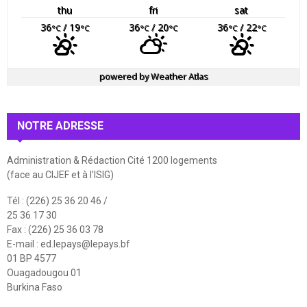
thu
fri
sat
36
/ 19
36
/ 20
36
/ 22
°C
°C
°C
°C
°C
°C
powered by
Weather Atlas
NOTRE ADRESSE
Administration & Rédaction Cité 1200 logements
(face au CIJEF et à l'ISIG)
Tél : (226) 25 36 20 46 /
25 36 17 30
Fax : (226) 25 36 03 78
E-mail :
ed.lepays@lepays.bf
01 BP 4577
Ouagadougou 01
Burkina Faso