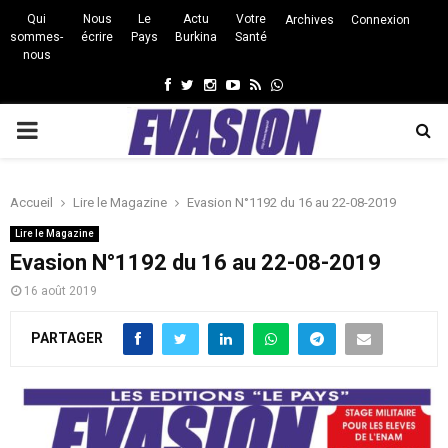
Qui
Nous
Le
Actu
Votre
Archives
Connexion
sommes-
écrire
Pays
Burkina
Santé
nous
Facebook
Twitter
Instagram
Youtube
Rss
Whatsapp
PRIMARY
MENU
Accueil
Lire le Magazine
Evasion N°1192 du 16 au 22-08-2019
Lire le Magazine
Evasion N°1192 du 16 au 22-08-2019
16 août 2019
PARTAGER