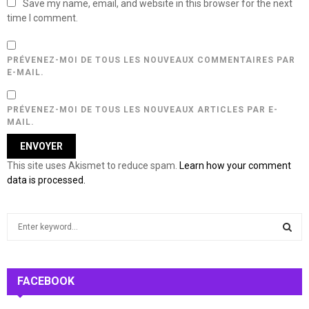
Save my name, email, and website in this browser for the next
time I comment.
PRÉVENEZ-MOI DE TOUS LES NOUVEAUX COMMENTAIRES PAR
E-MAIL.
PRÉVENEZ-MOI DE TOUS LES NOUVEAUX ARTICLES PAR E-
MAIL.
This site uses Akismet to reduce spam.
Learn how your comment
data is processed.
S
e
a
S
r
c
FACEBOOK
E
h
f