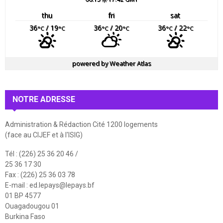
thu
fri
sat
36
/ 19
36
/ 20
36
/ 22
°C
°C
°C
°C
°C
°C
powered by
Weather Atlas
NOTRE ADRESSE
Administration & Rédaction Cité 1200 logements
(face au CIJEF et à l'ISIG)
Tél : (226) 25 36 20 46 /
25 36 17 30
Fax : (226) 25 36 03 78
E-mail :
ed.lepays@lepays.bf
01 BP 4577
Ouagadougou 01
Burkina Faso