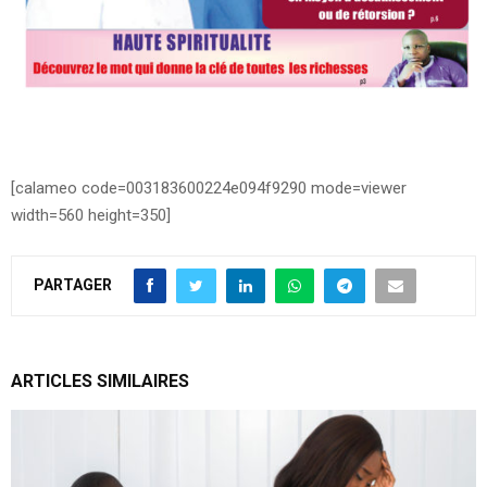
[calameo code=003183600224e094f9290 mode=viewer
width=560 height=350]
PARTAGER
ARTICLES SIMILAIRES