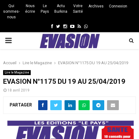
Qui
Nous
Le
Actu
Votre
Archives
Connexion
sommes-
écrire
Pays
Burkina
Santé
nous
Facebook
Twitter
Instagram
Youtube
Rss
Whatsapp
PRIMARY
MENU
Accueil
Lire le Magazine
EVASION N°1175 DU 19 AU 25/04/2019
Lire le Magazine
EVASION N°1175 DU 19 AU 25/04/2019
18 avril 2019
PARTAGER