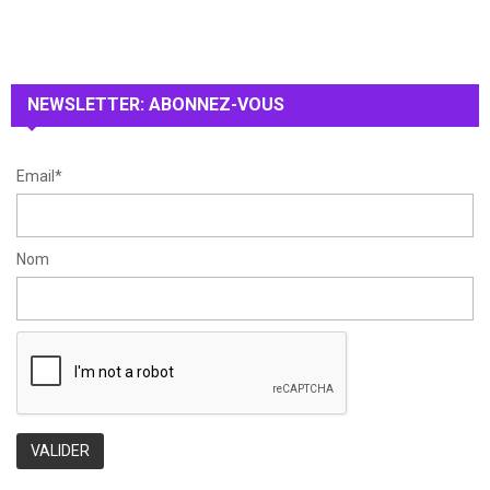
f
A
o
r
R
:
NEWSLETTER: ABONNEZ-VOUS
C
H
Email*
Nom