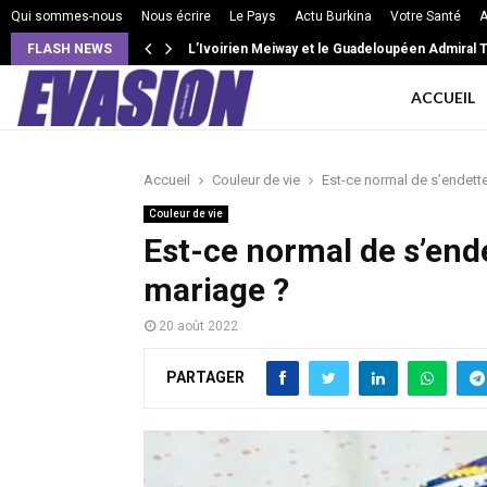
Qui sommes-nous
Nous écrire
Le Pays
Actu Burkina
Votre Santé
A
FLASH NEWS
L’Ivoirien Meiway et le Guadeloupéen Admiral T 
VIE DE COUPLE: Intensité, isolement, jalousi
ACCUEIL
Accueil
Couleur de vie
Est-ce normal de s’endett
Couleur de vie
Est-ce normal de s’end
mariage ?
20 août 2022
PARTAGER