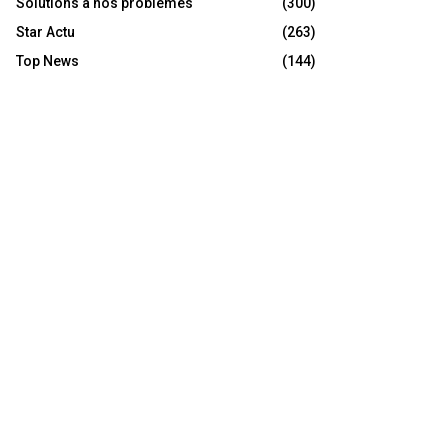
Solutions à nos problèmes
(300)
Star Actu
(263)
Top News
(144)