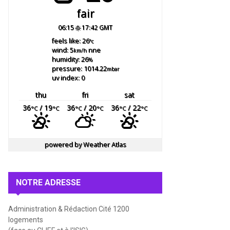
fair
06:15
17:42 GMT
feels like: 26
°c
wind: 5
nne
km/h
humidity: 26
%
pressure: 1014.22
mbar
uv index: 0
thu
fri
sat
36
/ 19
36
/ 20
36
/ 22
°C
°C
°C
°C
°C
°C
powered by
Weather Atlas
NOTRE ADRESSE
Administration & Rédaction Cité 1200
logements