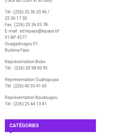
(face au CIJEF et à l'ISIG)
Tél : (226) 25 36 20 46 /
25 36 17 30
Fax : (226) 25 36 03 78
E-mail :
ed.lepays@lepays.bf
01 BP 4577
Ouagadougou 01
Burkina Faso
Représentation Bobo
Tél. : (226) 20 98 00 95
Représentation Ouahigouya
Tél.: (226) 40 55 41 60
Représentation Koudougou
Tél.: (226) 25 44 13 41
CATÉGORIES