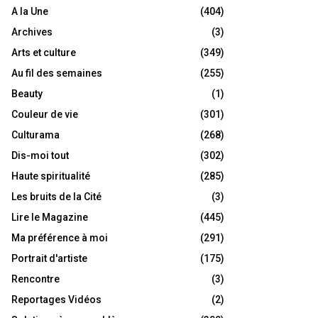
A la Une
(404)
Archives
(3)
Arts et culture
(349)
Au fil des semaines
(255)
Beauty
(1)
Couleur de vie
(301)
Culturama
(268)
Dis-moi tout
(302)
Haute spiritualité
(285)
Les bruits de la Cité
(3)
Lire le Magazine
(445)
Ma préférence à moi
(291)
Portrait d'artiste
(175)
Rencontre
(3)
Reportages Vidéos
(2)