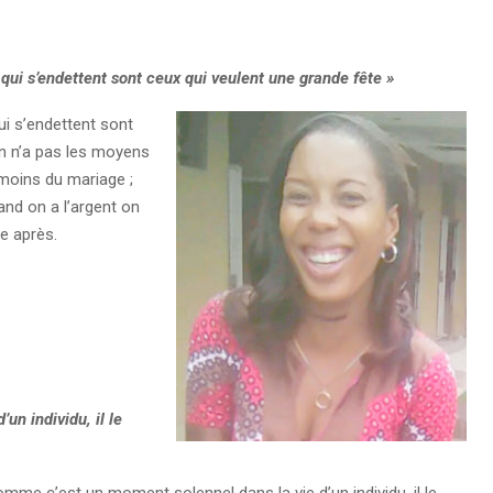
qui s’endettent sont ceux qui veulent une grande fête »
i s’endettent sont
on n’a pas les moyens
témoins du mariage ;
uand on a l’argent on
e après.
n individu, il le
mme c’est un moment solennel dans la vie d’un individu, il le