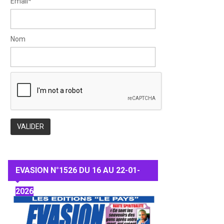
Email*
Nom
EVASION N°1526 DU 16 AU 22-01-
2026