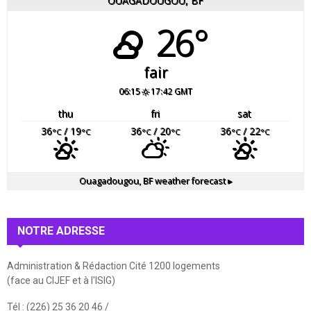
OUAGADOUGOU, BF
26°
fair
06:15
17:42 GMT
thu
fri
sat
36
/ 19
36
/ 20
36
/ 22
°C
°C
°C
°C
°C
°C
Ouagadougou, BF
weather forecast ▸
NOTRE ADRESSE
Administration & Rédaction Cité 1200 logements
(face au CIJEF et à l'ISIG)
Tél : (226) 25 36 20 46 /