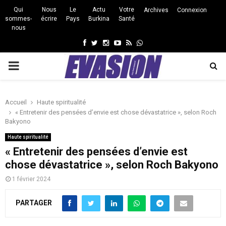
Qui
Nous
Le
Actu
Votre
Archives
Connexion
sommes-
écrire
Pays
Burkina
Santé
nous
Facebook
Twitter
Instagram
Youtube
Rss
Whatsapp
PRIMARY
MENU
Accueil
Haute spiritualité
« Entretenir des pensées d’envie est chose dévastatrice », selon Roch
Bakyono
Haute spiritualité
« Entretenir des pensées d’envie est
chose dévastatrice », selon Roch Bakyono
1 février 2024
PARTAGER