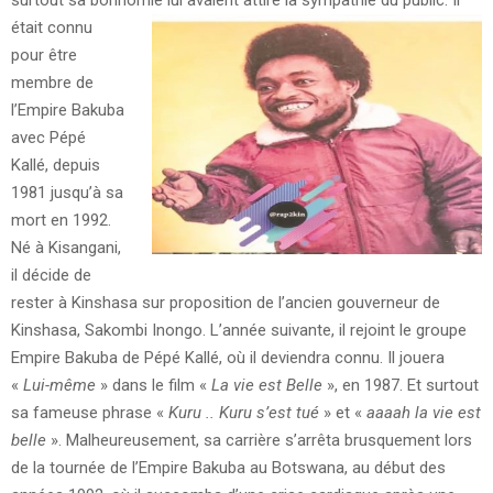
surtout sa bonhomie lui avaient attiré la sympathie du public.
Il
était connu
pour être
membre de
l’Empire Bakuba
avec Pépé
Kallé, depuis
1981 jusqu’à sa
mort en 1992.
Né à Kisangani,
il décide de
rester à Kinshasa sur proposition de l’ancien gouverneur de
Kinshasa, Sakombi Inongo. L’année suivante, il rejoint le groupe
Empire Bakuba de Pépé Kallé, où il deviendra connu. Il jouera
«
Lui-même
» dans le film «
La vie est Belle
», en 1987. Et surtout
sa fameuse phrase «
Kuru .. Kuru s’est tué
» et «
aaaah la vie est
belle
». Malheureusement, sa carrière s’arrêta brusquement lors
de la tournée de l’Empire Bakuba au Botswana, au début des