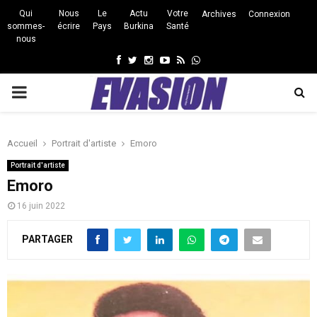
Qui
Nous
Le
Actu
Votre
Archives
Connexion
sommes-
écrire
Pays
Burkina
Santé
nous
Facebook
Twitter
Instagram
Youtube
Rss
Whatsapp
PRIMARY
MENU
Accueil
Portrait d'artiste
Emoro
Portrait d'artiste
Emoro
16 juin 2022
PARTAGER