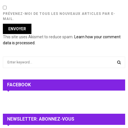
PRÉVENEZ-MOI DE TOUS LES NOUVEAUX ARTICLES PAR E-
MAIL.
This site uses Akismet to reduce spam.
Learn how your comment
data is processed.
S
e
a
S
r
c
FACEBOOK
E
h
f
A
o
r
R
:
NEWSLETTER: ABONNEZ-VOUS
C