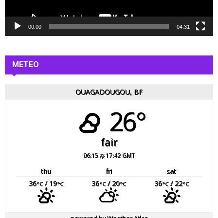
i
d
é
00:00
04:31
o
METEO
OUAGADOUGOU, BF
26°
fair
06:15
17:42 GMT
thu
fri
sat
36
/ 19
36
/ 20
36
/ 22
°C
°C
°C
°C
°C
°C