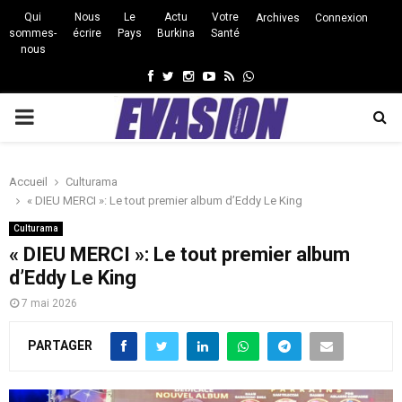
Qui
Nous
Le
Actu
Votre
Archives
Connexion
sommes-
écrire
Pays
Burkina
Santé
nous
Facebook
Twitter
Instagram
Youtube
Rss
Whatsapp
PRIMARY
MENU
Accueil
Culturama
« DIEU MERCI »: Le tout premier album d’Eddy Le King
Culturama
« DIEU MERCI »: Le tout premier album
d’Eddy Le King
7 mai 2026
PARTAGER