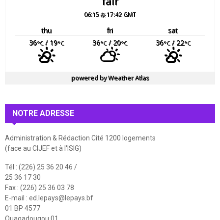
fair
06:15
17:42 GMT
thu
fri
sat
36
/ 19
36
/ 20
36
/ 22
°C
°C
°C
°C
°C
°C
powered by
Weather Atlas
NOTRE ADRESSE
Administration & Rédaction Cité 1200 logements
(face au CIJEF et à l'ISIG)
Tél : (226) 25 36 20 46 /
25 36 17 30
Fax : (226) 25 36 03 78
E-mail :
ed.lepays@lepays.bf
01 BP 4577
Ouagadougou 01