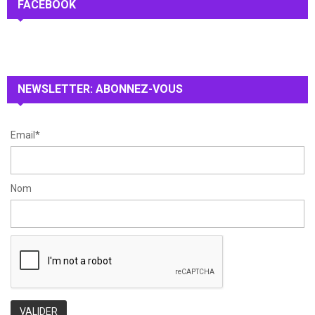
c
FACEBOOK
E
h
f
A
o
r
R
:
NEWSLETTER: ABONNEZ-VOUS
C
H
Email*
Nom