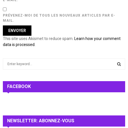
PRÉVENEZ-MOI DE TOUS LES NOUVEAUX ARTICLES PAR E-
MAIL.
This site uses Akismet to reduce spam.
Learn how your comment
data is processed.
S
e
a
S
r
c
FACEBOOK
E
h
f
A
o
r
R
:
NEWSLETTER: ABONNEZ-VOUS
C