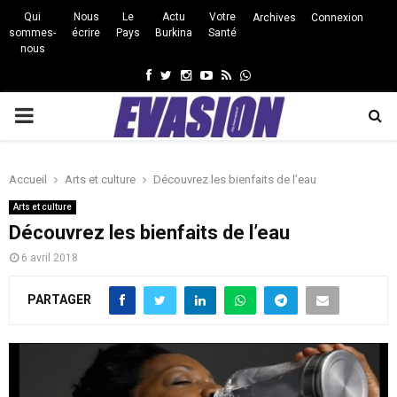
Qui
Nous
Le
Actu
Votre
Archives
Connexion
sommes-
écrire
Pays
Burkina
Santé
nous
Facebook
Twitter
Instagram
Youtube
Rss
Whatsapp
PRIMARY
MENU
Accueil
Arts et culture
Découvrez les bienfaits de l’eau
Arts et culture
Découvrez les bienfaits de l’eau
6 avril 2018
PARTAGER