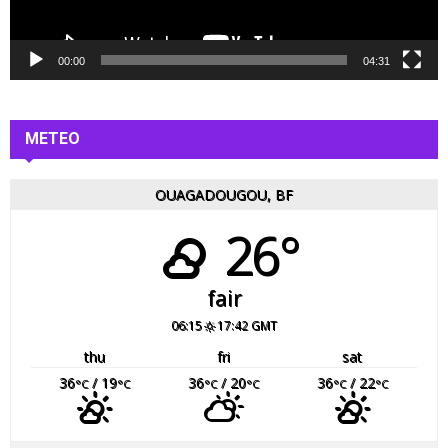
i
d
é
00:00
04:31
o
METEO
OUAGADOUGOU, BF
26°
fair
06:15
17:42 GMT
thu
fri
sat
36
/ 19
36
/ 20
36
/ 22
°C
°C
°C
°C
°C
°C