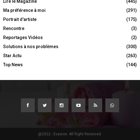
Lire le Magazine
(445)
Ma préférence à moi
(291)
Portrait d'artiste
(175)
Rencontre
(3)
Reportages Vidéos
(2)
Solutions à nos problèmes
(300)
Star Actu
(263)
Top News
(144)
@2022 - Evasion. All Right Reserved.