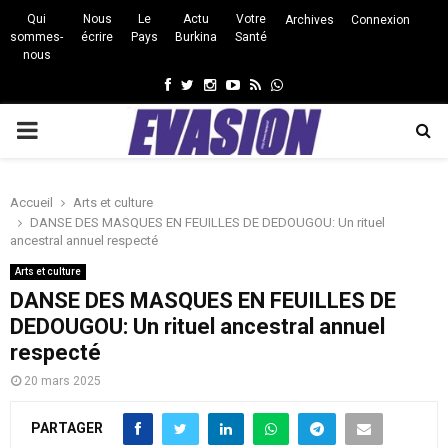
Qui
Nous
Le
Actu
Votre
Archives
Connexion
sommes-
écrire
Pays
Burkina
Santé
nous
Facebook
Twitter
Instagram
Youtube
Rss
Whatsapp
PRIMARY
MENU
Accueil
Arts et culture
DANSE DES MASQUES EN FEUILLES DE DEDOUGOU: Un rituel
ancestral annuel respecté
Arts et culture
DANSE DES MASQUES EN FEUILLES DE
DEDOUGOU: Un rituel ancestral annuel
respecté
20 mars 2025
PARTAGER