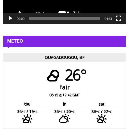
i
d
é
00:00
04:31
o
METEO
OUAGADOUGOU, BF
26°
fair
06:15
17:42 GMT
thu
fri
sat
36
/ 19
36
/ 20
36
/ 22
°C
°C
°C
°C
°C
°C