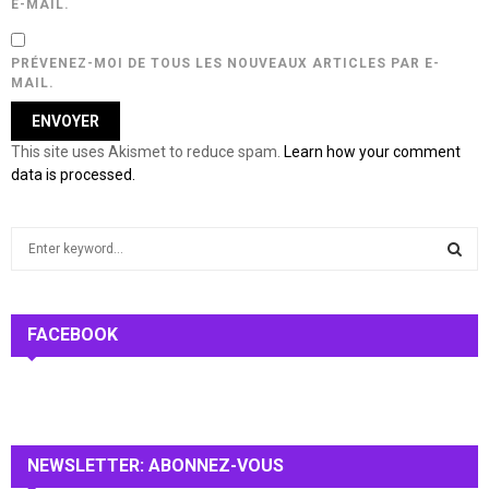
E-MAIL.
PRÉVENEZ-MOI DE TOUS LES NOUVEAUX ARTICLES PAR E-
MAIL.
This site uses Akismet to reduce spam.
Learn how your comment
data is processed.
S
e
a
S
r
c
FACEBOOK
E
h
f
A
o
r
R
:
NEWSLETTER: ABONNEZ-VOUS
C