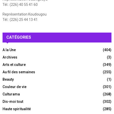
Tél.: (226) 40 55 41 60
Représentation Koudougou
Tél.: (226) 25 44 13 41
CATÉGORIES
A la Une
(404)
Archives
(3)
Arts et culture
(349)
Au fil des semaines
(255)
Beauty
(1)
Couleur de vie
(301)
Culturama
(268)
Dis-moi tout
(302)
Haute spiritualité
(285)