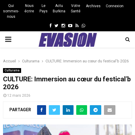
Qui
Nous
Le
Actu
Votre
Archives
Connexion
sommes-
écrire
Pays
Burkina
Santé
nous
Facebook
Twitter
Instagram
Youtube
Rss
Whatsapp
PRIMARY
MENU
Accueil
Culturama
CULTURE: Immersion au cœur du festical’b 2026
Culturama
CULTURE: Immersion au cœur du festical’b
2026
12 mars 2026
PARTAGER