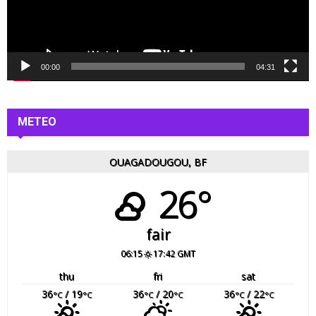
r
v
i
d
é
00:00
04:31
o
METEO
OUAGADOUGOU, BF
26°
fair
06:15
17:42 GMT
thu
fri
sat
36
/ 19
36
/ 20
36
/ 22
°C
°C
°C
°C
°C
°C