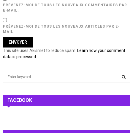
PRÉVENEZ-MOI DE TOUS LES NOUVEAUX COMMENTAIRES PAR
E-MAIL.
PRÉVENEZ-MOI DE TOUS LES NOUVEAUX ARTICLES PAR E-
MAIL.
This site uses Akismet to reduce spam.
Learn how your comment
data is processed.
S
e
a
S
r
c
FACEBOOK
E
h
f
A
o
r
R
: