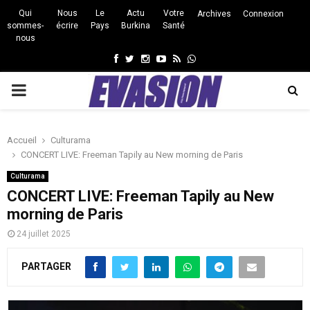
Qui
Nous
Le
Actu
Votre
Archives
Connexion
sommes-
écrire
Pays
Burkina
Santé
nous
Facebook
Twitter
Instagram
Youtube
Rss
Whatsapp
PRIMARY
MENU
Accueil
Culturama
CONCERT LIVE: Freeman Tapily au New morning de Paris
Culturama
CONCERT LIVE: Freeman Tapily au New
morning de Paris
24 juillet 2025
PARTAGER