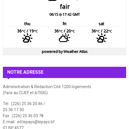
fair
06:15
17:42 GMT
thu
fri
sat
36
/ 19
36
/ 20
36
/ 22
°C
°C
°C
°C
°C
°C
powered by
Weather Atlas
NOTRE ADRESSE
Administration & Rédaction Cité 1200 logements
(face au CIJEF et à l'ISIG)
Tél : (226) 25 36 20 46 /
25 36 17 30
Fax : (226) 25 36 03 78
E-mail :
ed.lepays@lepays.bf
01 BP 4577