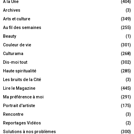
A la Une
(404)
Archives
(3)
Arts et culture
(349)
Au fil des semaines
(255)
Beauty
(1)
Couleur de vie
(301)
Culturama
(268)
Dis-moi tout
(302)
Haute spiritualité
(285)
Les bruits de la Cité
(3)
Lire le Magazine
(445)
Ma préférence à moi
(291)
Portrait d'artiste
(175)
Rencontre
(3)
Reportages Vidéos
(2)
Solutions à nos problèmes
(300)