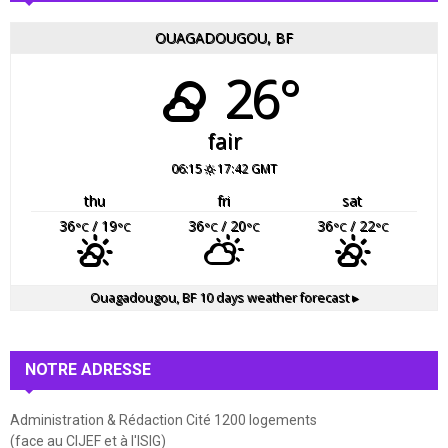
OUAGADOUGOU, BF
26°
fair
06:15
17:42 GMT
thu
fri
sat
36
/ 19
36
/ 20
36
/ 22
°C
°C
°C
°C
°C
°C
Ouagadougou, BF
10 days weather forecast ▸
NOTRE ADRESSE
Administration & Rédaction Cité 1200 logements
(face au CIJEF et à l'ISIG)