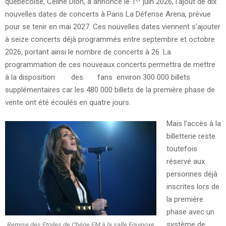
québécoise, Céline Dion, a annoncé le 1
juin 2026, l’ajout de dix
nouvelles dates de concerts à Paris La Défense Arena, prévue
pour se tenir en mai 2027. Ces nouvelles dates viennent s’ajouter
à seize concerts déjà programmés entre septembre et octobre
2026, portant ainsi le nombre de concerts à 26. La
programmation de ces nouveaux concerts permettra de mettre
à la disposition des fans environ 300 000 billets
supplémentaires car les 480 000 billets de la première phase de
vente ont été écoulés en quatre jours.
Mais l’accès à la
billetterie reste
toutefois
réservé aux
personnes déjà
inscrites lors de
la première
phase avec un
système de
Remise des Etoiles de Chérie FM à la salle Equinoxe