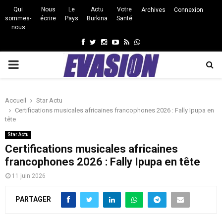
Qui
Nous
Le
Actu
Votre
Archives
Connexion
sommes-
écrire
Pays
Burkina
Santé
nous
Facebook
Twitter
Instagram
Youtube
Rss
Whatsapp
PRIMARY
MENU
Accueil
Star Actu
Certifications musicales africaines francophones 2026 : Fally Ipupa en
tête
Star Actu
Certifications musicales africaines
francophones 2026 : Fally Ipupa en tête
11 juin 2026
PARTAGER