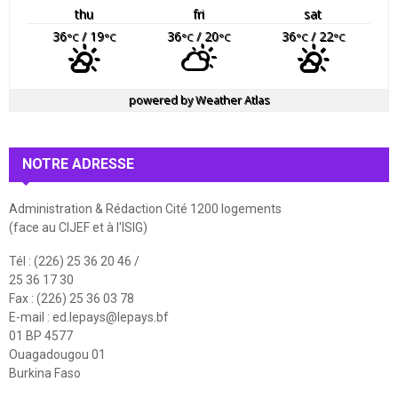
thu
fri
sat
36
/ 19
36
/ 20
36
/ 22
°C
°C
°C
°C
°C
°C
powered by
Weather Atlas
NOTRE ADRESSE
Administration & Rédaction Cité 1200 logements
(face au CIJEF et à l'ISIG)
Tél : (226) 25 36 20 46 /
25 36 17 30
Fax : (226) 25 36 03 78
E-mail :
ed.lepays@lepays.bf
01 BP 4577
Ouagadougou 01
Burkina Faso