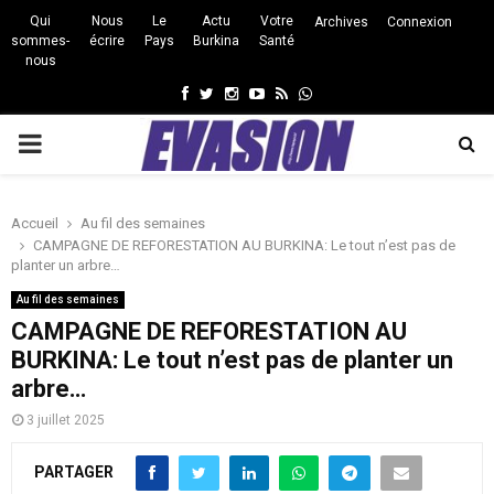
Qui
Nous
Le
Actu
Votre
Archives
Connexion
sommes-
écrire
Pays
Burkina
Santé
nous
Facebook
Twitter
Instagram
Youtube
Rss
Whatsapp
PRIMARY
MENU
Accueil
Au fil des semaines
CAMPAGNE DE REFORESTATION AU BURKINA: Le tout n’est pas de
planter un arbre…
Au fil des semaines
CAMPAGNE DE REFORESTATION AU
BURKINA: Le tout n’est pas de planter un
arbre…
3 juillet 2025
PARTAGER