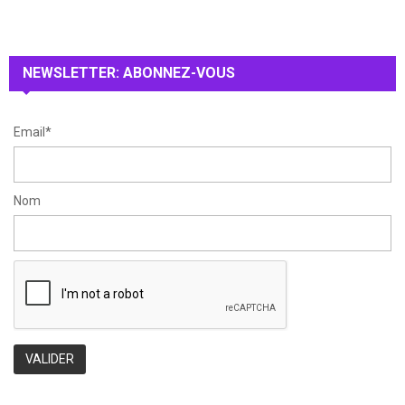
A
o
r
R
:
NEWSLETTER: ABONNEZ-VOUS
C
H
Email*
Nom