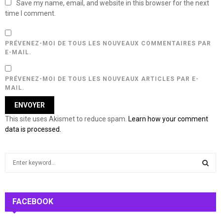
Save my name, email, and website in this browser for the next
time I comment.
PRÉVENEZ-MOI DE TOUS LES NOUVEAUX COMMENTAIRES PAR
E-MAIL.
PRÉVENEZ-MOI DE TOUS LES NOUVEAUX ARTICLES PAR E-
MAIL.
This site uses Akismet to reduce spam.
Learn how your comment
data is processed.
S
e
a
S
r
c
FACEBOOK
E
h
f