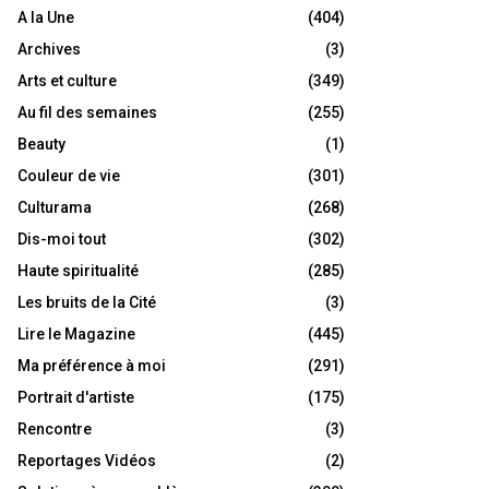
A la Une
(404)
Archives
(3)
Arts et culture
(349)
Au fil des semaines
(255)
Beauty
(1)
Couleur de vie
(301)
Culturama
(268)
Dis-moi tout
(302)
Haute spiritualité
(285)
Les bruits de la Cité
(3)
Lire le Magazine
(445)
Ma préférence à moi
(291)
Portrait d'artiste
(175)
Rencontre
(3)
Reportages Vidéos
(2)