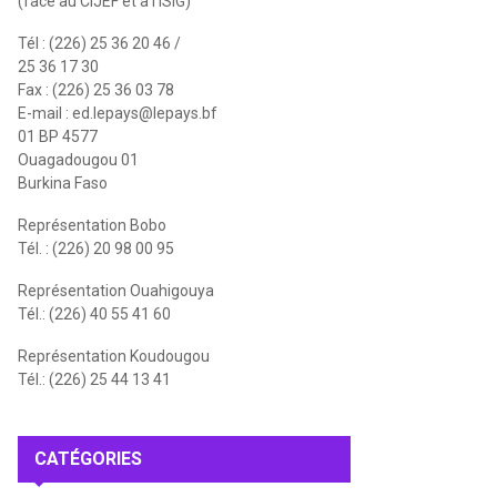
(face au CIJEF et à l'ISIG)
Tél : (226) 25 36 20 46 /
25 36 17 30
Fax : (226) 25 36 03 78
E-mail :
ed.lepays@lepays.bf
01 BP 4577
Ouagadougou 01
Burkina Faso
Représentation Bobo
Tél. : (226) 20 98 00 95
Représentation Ouahigouya
Tél.: (226) 40 55 41 60
Représentation Koudougou
Tél.: (226) 25 44 13 41
CATÉGORIES