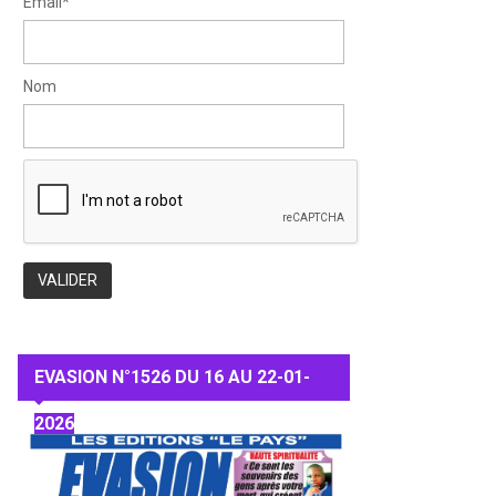
Email*
Nom
EVASION N°1526 DU 16 AU 22-01-
2026