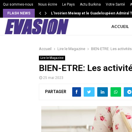
Qui sommes-nous
Nous écrire
Le Pays
Actu Burkina
Votre Santé
A
FLASH NEWS
L’Ivoirien Meiway et le Guadeloupéen Admiral T
VIE DE COUPLE: Intensité, isolement, jalousie
ACCUEIL
Accueil
Lire le Magazine
BIEN-ETRE: Les activités
Lire le Magazine
BIEN-ETRE: Les activité
25 mai 2023
PARTAGER