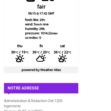
fair
06:15
17:42 GMT
feels like: 26
°c
wind: 5
nne
km/h
humidity: 26
%
pressure: 1014.22
mbar
uv index: 0
thu
fri
sat
36
/ 19
36
/ 20
36
/ 22
°C
°C
°C
°C
°C
°C
powered by
Weather Atlas
NOTRE ADRESSE
Administration & Rédaction Cité 1200
logements