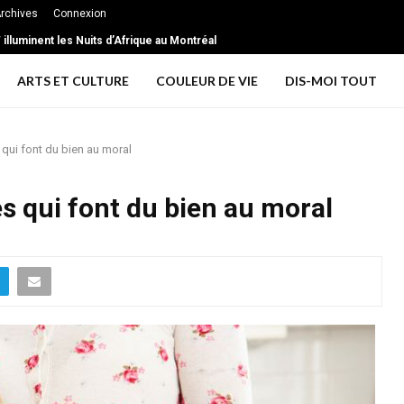
rchives
Connexion
 illuminent les Nuits d’Afrique au Montréal
 extrême … les signes d’une relation toxique
ARTS ET CULTURE
COULEUR DE VIE
DIS-MOI TOUT
 qui font du bien au moral
s qui font du bien au moral