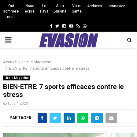
Qui
Nous
Le
Actu
Votre
Archives
Connexion
sommes-
écrire
Pays
Burkina
Santé
nous
Facebook
Twitter
Instagram
Youtube
Rss
Whatsapp
PRIMARY
MENU
Accueil
Lire le Magazine
BIEN-ETRE: 7 sports efficaces contre le stress
Lire le Magazine
BIEN-ETRE: 7 sports efficaces contre le
stress
15 juin 2023
PARTAGER