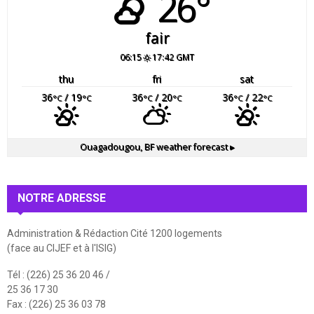
26°
fair
06:15
17:42 GMT
thu
fri
sat
36
/ 19
36
/ 20
36
/ 22
°C
°C
°C
°C
°C
°C
Ouagadougou, BF
weather forecast ▸
NOTRE ADRESSE
Administration & Rédaction Cité 1200 logements
(face au CIJEF et à l'ISIG)
Tél : (226) 25 36 20 46 /
25 36 17 30
Fax : (226) 25 36 03 78