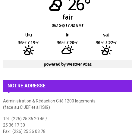
26°
fair
06:15
17:42 GMT
thu
fri
sat
36
/ 19
36
/ 20
36
/ 22
°C
°C
°C
°C
°C
°C
powered by
Weather Atlas
NOTRE ADRESSE
Administration & Rédaction Cité 1200 logements
(face au CIJEF et à l'ISIG)
Tél : (226) 25 36 20 46 /
25 36 17 30
Fax : (226) 25 36 03 78