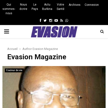
Qui
Nous
Le
Actu
Votre
Archives
Connexion
sommes-
écrire
Pays
Burkina
Santé
nous
Facebook
Twitter
Instagram
Youtube
Rss
Whatsapp
PRIMARY
MENU
Accueil
Author
Evasion Magazine
Evasion Magazine
Couleur de vie