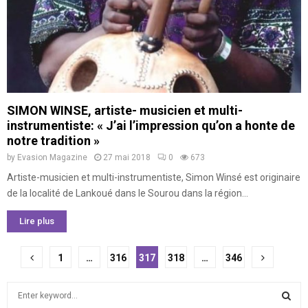
SIMON WINSE, artiste- musicien et multi-
instrumentiste: « J’ai l’impression qu’on a honte de
notre tradition »
by
Evasion Magazine
27 mai 2018
0
673
Artiste-musicien et multi-instrumentiste, Simon Winsé est originaire
de la localité de Lankoué dans le Sourou dans la région...
Lire plus
Pagination
1
…
316
317
318
…
346
des
S
publications
e