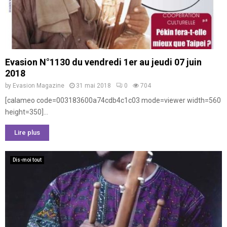
Evasion N°1130 du vendredi 1er au jeudi 07 juin
2018
by
Evasion Magazine
31 mai 2018
0
704
[calameo code=003183600a74cdb4c1c03 mode=viewer width=560
height=350]...
Lire plus
Dis-moi tout