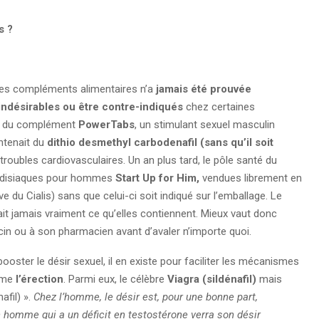
s ?
tres compléments alimentaires n’a
jamais été prouvée
indésirables ou être contre-indiqués
chez certaines
ait du complément
PowerTabs
, un stimulant sexuel masculin
ntenait du
dithio desmethyl carbodenafil (sans qu’il soit
troubles cardiovasculaires. Un an plus tard, le pôle santé du
hrodisiaques pour hommes
Start Up for Him,
vendues librement en
e du Cialis) sans que celui-ci soit indiqué sur l’emballage. Le
ait jamais vraiment ce qu’elles contiennent. Mieux vaut donc
in ou à son pharmacien avant d’avaler n’importe quoi.
ster le désir sexuel, il en existe pour faciliter les mécanismes
omme
l’érection
. Parmi eux, le célèbre
Viagra (sildénafil)
mais
afil) ».
Chez l’homme, le désir est, pour une bonne part,
 homme qui a un déficit en testostérone verra son désir