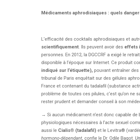
Médicaments aphrodisiaques : quels danger
L’efficacité des cocktails aphrodisiaques et au
scientifiquement
. Ils peuvent avoir des
effets 
personnes. En 2012, la DGCCRF a exigé le retr
disponible à l’époque sur Internet. Ce produit co
indiqué sur l’étiquette),
pouvant entraîner des 
tribunal de Paris enquêtait sur des gélules ap
France et contenant du tadalafil (substance activ
problème de toutes ces pilules, c’est qu’on ne s
rester prudent et demander conseil à son médec
→ Si aucun médicament n’est donc capable de boo
physiologiques nécessaires à l’acte sexuel c
aussi le
Cialis® (tadalafil)
et le Levitra® (vardén
hormono-dépendant
, confie le Dr. Odile Bagot.
Un