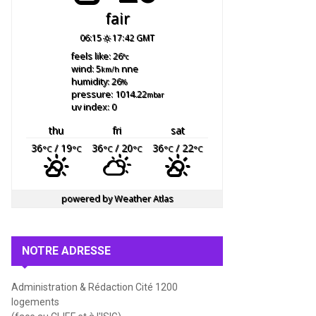
fair
06:15
17:42 GMT
feels like: 26
°c
wind: 5
nne
km/h
humidity: 26
%
pressure: 1014.22
mbar
uv index: 0
thu
fri
sat
36
/ 19
36
/ 20
36
/ 22
°C
°C
°C
°C
°C
°C
powered by
Weather Atlas
NOTRE ADRESSE
Administration & Rédaction Cité 1200
logements