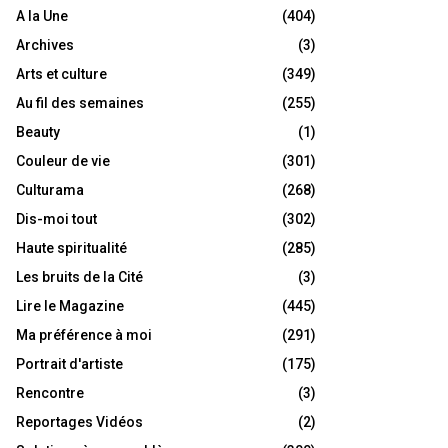
A la Une
(404)
Archives
(3)
Arts et culture
(349)
Au fil des semaines
(255)
Beauty
(1)
Couleur de vie
(301)
Culturama
(268)
Dis-moi tout
(302)
Haute spiritualité
(285)
Les bruits de la Cité
(3)
Lire le Magazine
(445)
Ma préférence à moi
(291)
Portrait d'artiste
(175)
Rencontre
(3)
Reportages Vidéos
(2)