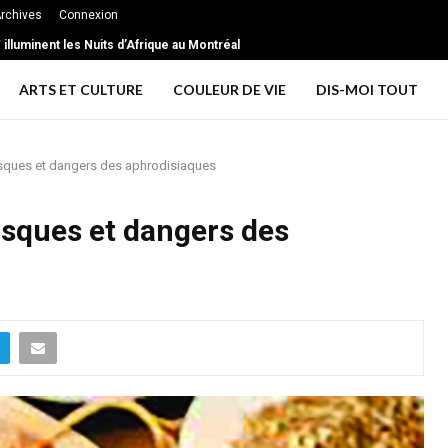
rchives
Connexion
xtrême … les signes d’une relation toxique
T illuminent les Nuits d’Afrique au Montréal
ARTS ET CULTURE
COULEUR DE VIE
DIS-MOI TOUT
sques et dangers des aphrodisiaques
sques et dangers des