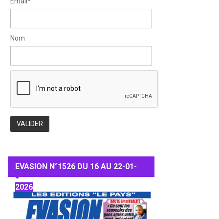
Email*
Nom
EVASION N°1526 DU 16 AU 22-01-
2026