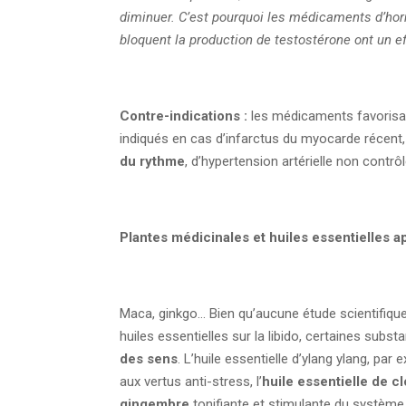
diminuer. C’est pourquoi les médicaments d’horm
bloquent la production de testostérone ont un ef
Contre-indications :
les médicaments favorisant
indiqués en cas d’infarctus du myocarde récent, d
du rythme
, d’hypertension artérielle non contrô
Plantes médicinales et huiles essentielles a
Maca, ginkgo… Bien qu’aucune étude scientifique
huiles essentielles sur la libido, certaines subs
des sens
. L’huile essentielle d’ylang ylang, par
aux vertus anti-stress, l’
huile essentielle de cl
gingembre
tonifiante et stimulante du système