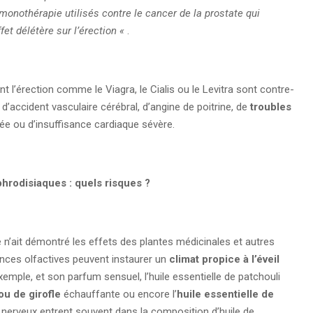
onothérapie utilisés contre le cancer de la prostate qui
fet délétère sur l’érection «
.
 l’érection comme le Viagra, le Cialis ou le Levitra sont contre-
’accident vasculaire cérébral, d’angine de poitrine, de
troubles
lée ou d’insuffisance cardiaque sévère.
phrodisiaques : quels risques ?
 n’ait démontré les effets des plantes médicinales et autres
tances olfactives peuvent instaurer un
climat propice à l’éveil
 exemple, et son parfum sensuel, l’huile essentielle de patchouli
ou de girofle
échauffante ou encore l’
huile essentielle de
 nerveux entrent souvent dans la composition d’huile de