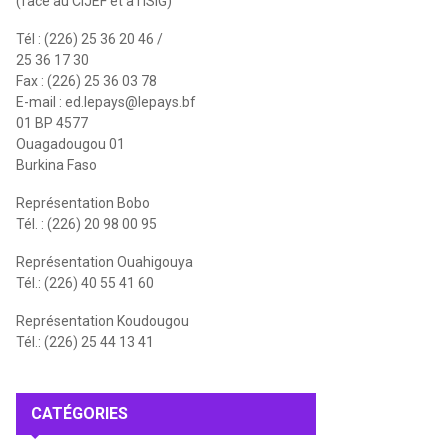
(face au CIJEF et à l'ISIG)
Tél : (226) 25 36 20 46 /
25 36 17 30
Fax : (226) 25 36 03 78
E-mail :
ed.lepays@lepays.bf
01 BP 4577
Ouagadougou 01
Burkina Faso
Représentation Bobo
Tél. : (226) 20 98 00 95
Représentation Ouahigouya
Tél.: (226) 40 55 41 60
Représentation Koudougou
Tél.: (226) 25 44 13 41
CATÉGORIES