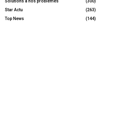
Solutions à nos problèmes
(300)
Star Actu
(263)
Top News
(144)