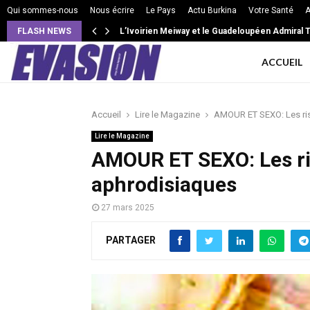
Qui sommes-nous
Nous écrire
Le Pays
Actu Burkina
Votre Santé
A
FLASH NEWS
VIE DE COUPLE: Intensité, isolement, jalousie e
L’Ivoirien Meiway et le Guadeloupéen Admiral 
ACCUEIL
Accueil
Lire le Magazine
AMOUR ET SEXO: Les ri
Lire le Magazine
AMOUR ET SEXO: Les ri
aphrodisiaques
27 mars 2025
PARTAGER