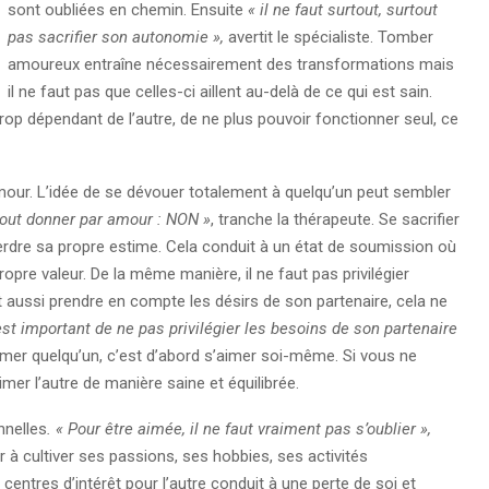
sont oubliées en chemin. Ensuite
« il ne faut surtout, surtout
pas sacrifier son autonomie »,
avertit le spécialiste. Tomber
amoureux entraîne nécessairement des transformations mais
il ne faut pas que celles-ci aillent au-delà de ce qui est sain.
rop dépendant de l’autre, de ne plus pouvoir fonctionner seul, ce
mour. L’idée de se dévouer totalement à quelqu’un peut sembler
tout donner par amour : NON »
, tranche la thérapeute. Se sacrifier
 perdre sa propre estime. Cela conduit à un état de soumission où
propre valeur. De la même manière, il ne faut pas privilégier
st aussi prendre en compte les désirs de son partenaire, cela ne
 est important de ne pas privilégier les besoins de son partenaire
Aimer quelqu’un, c’est d’abord s’aimer soi-même. Si vous ne
er l’autre de manière saine et équilibrée.
nnelles
. « Pour être aimée, il ne faut vraiment pas s’oublier »,
er à cultiver ses passions, ses hobbies, ses activités
ntres d’intérêt pour l’autre conduit à une perte de soi et