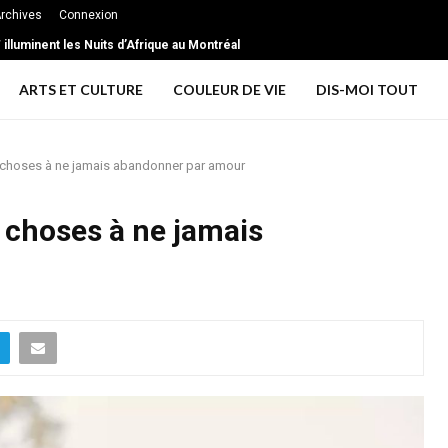
rchives
Connexion
illuminent les Nuits d’Afrique au Montréal
ARTS ET CULTURE
COULEUR DE VIE
DIS-MOI TOUT
choses à ne jamais abandonner par amour
choses à ne jamais