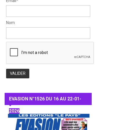
Email*
Nom
EVASION N°1526 DU 16 AU 22-01-
2026