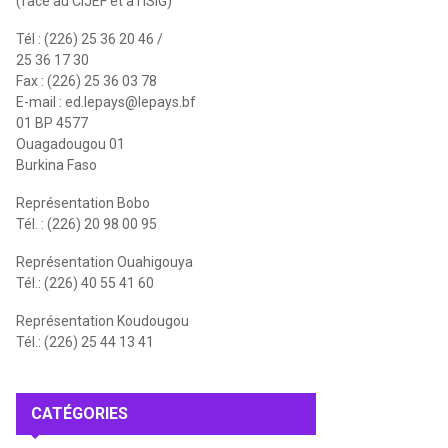
(face au CIJEF et à l'ISIG)
Tél : (226) 25 36 20 46 /
25 36 17 30
Fax : (226) 25 36 03 78
E-mail :
ed.lepays@lepays.bf
01 BP 4577
Ouagadougou 01
Burkina Faso
Représentation Bobo
Tél. : (226) 20 98 00 95
Représentation Ouahigouya
Tél.: (226) 40 55 41 60
Représentation Koudougou
Tél.: (226) 25 44 13 41
CATÉGORIES