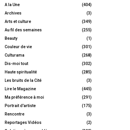
A la Une
(404)
Archives
(3)
Arts et culture
(349)
Au fil des semaines
(255)
Beauty
(1)
Couleur de vie
(301)
Culturama
(268)
Dis-moi tout
(302)
Haute spiritualité
(285)
Les bruits de la Cité
(3)
Lire le Magazine
(445)
Ma préférence à moi
(291)
Portrait d'artiste
(175)
Rencontre
(3)
Reportages Vidéos
(2)