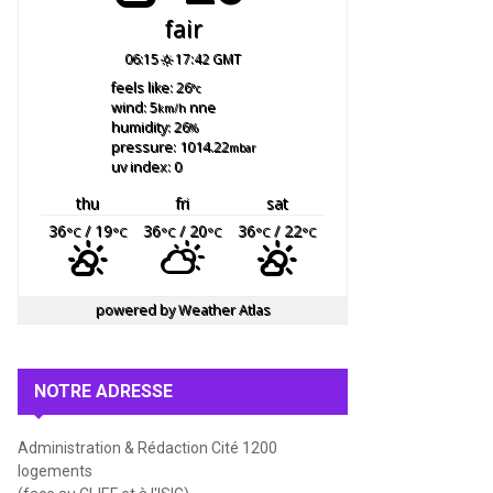
fair
06:15
17:42 GMT
feels like: 26
°c
wind: 5
nne
km/h
humidity: 26
%
pressure: 1014.22
mbar
uv index: 0
thu
fri
sat
36
/ 19
36
/ 20
36
/ 22
°C
°C
°C
°C
°C
°C
powered by
Weather Atlas
NOTRE ADRESSE
Administration & Rédaction Cité 1200
logements