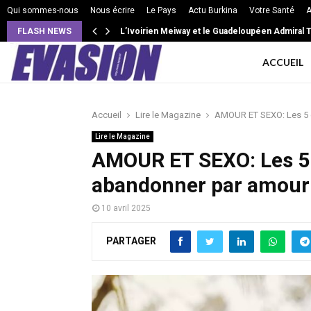
Qui sommes-nous
Nous écrire
Le Pays
Actu Burkina
Votre Santé
A
FLASH NEWS
L’Ivoirien Meiway et le Guadeloupéen Admiral T 
ACCUEIL
Accueil
Lire le Magazine
AMOUR ET SEXO: Les 5 
Lire le Magazine
AMOUR ET SEXO: Les 5 
abandonner par amour
10 avril 2025
PARTAGER