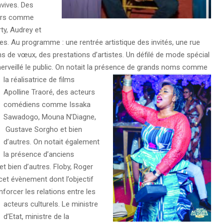
vives. Des
eurs comme
y, Audrey et
ies. Au programme : une rentrée artistique des invités, une rue
ons de vœux, des prestations d’artistes. Un défilé de mode spécial
rveillé le public.
On notait la présence de grands noms comme
la réalisatrice de films
Apolline Traoré, des acteurs
comédiens comme Issaka
Sawadogo, Mouna N’Diagne,
Gustave Sorgho et bien
d’autres. On notait également
la présence d’anciens
et bien d’autres. Floby, Roger
 cet évènement dont l’objectif
nforcer les relations entre les
acteurs culturels.
Le ministre
d’Etat, ministre de la