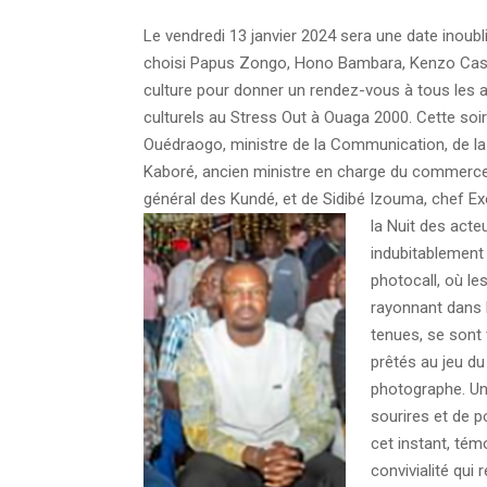
Le vendredi 13 janvier 2024 sera une date inoubli
choisi Papus Zongo, Hono Bambara, Kenzo Cash 
culture pour donner un rendez-vous à tous les ac
culturels au Stress Out à Ouaga 2000. Cette so
Ouédraogo, ministre de la Communication, de la 
Kaboré, ancien ministre en charge du commerce,
général des Kundé, et de Sidibé Izouma, chef E
la Nuit des acte
indubitablement 
photocall, où les
rayonnant dans 
tenues, se sont 
prêtés au jeu du
photographe. Un 
sourires et de p
cet instant, tém
convivialité qui 