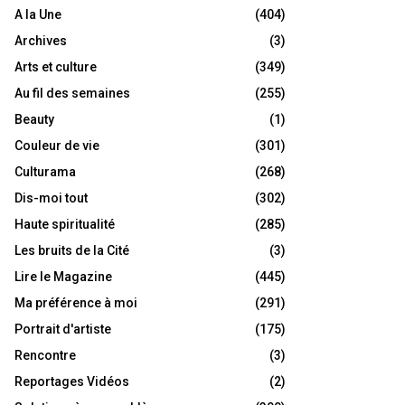
A la Une
(404)
Archives
(3)
Arts et culture
(349)
Au fil des semaines
(255)
Beauty
(1)
Couleur de vie
(301)
Culturama
(268)
Dis-moi tout
(302)
Haute spiritualité
(285)
Les bruits de la Cité
(3)
Lire le Magazine
(445)
Ma préférence à moi
(291)
Portrait d'artiste
(175)
Rencontre
(3)
Reportages Vidéos
(2)