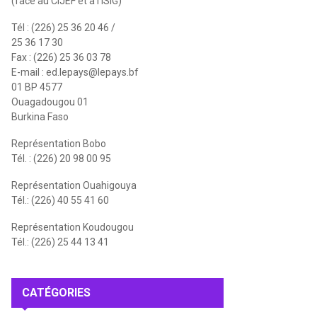
(face au CIJEF et à l'ISIG)
Tél : (226) 25 36 20 46 /
25 36 17 30
Fax : (226) 25 36 03 78
E-mail :
ed.lepays@lepays.bf
01 BP 4577
Ouagadougou 01
Burkina Faso
Représentation Bobo
Tél. : (226) 20 98 00 95
Représentation Ouahigouya
Tél.: (226) 40 55 41 60
Représentation Koudougou
Tél.: (226) 25 44 13 41
CATÉGORIES