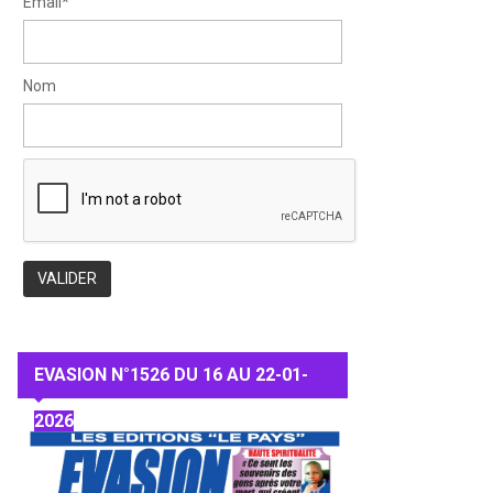
Email*
Nom
EVASION N°1526 DU 16 AU 22-01-
2026