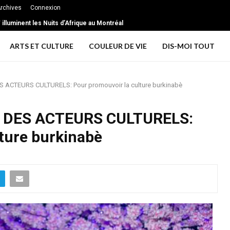
rchives
Connexion
illuminent les Nuits d’Afrique au Montréal
ARTS ET CULTURE
COULEUR DE VIE
DIS-MOI TOUT
S ACTEURS CULTURELS: Pour promouvoir la culture burkinabè
T DES ACTEURS CULTURELS:
ture burkinabè