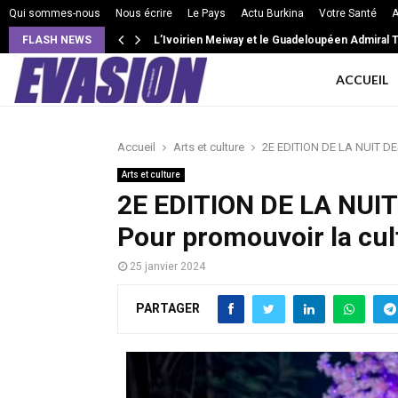
Qui sommes-nous
Nous écrire
Le Pays
Actu Burkina
Votre Santé
A
FLASH NEWS
L’Ivoirien Meiway et le Guadeloupéen Admiral T 
ACCUEIL
Accueil
Arts et culture
2E EDITION DE LA NUIT DE
Arts et culture
2E EDITION DE LA NUI
Pour promouvoir la cul
25 janvier 2024
PARTAGER