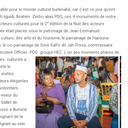
able pour le monde culturel burkinabè, car c’est ce jour qu’ont
liguidi, Ibrahim Zerbo alias PDG, ces 4 monuments de notre
e
teurs culturels pour la 2
édition de la Nuit des acteurs
irée était placée sous le patronage de Jean Emmanuel
culture, des arts et du tourisme, le parrainage de Harouna
 le co-parrainage de Soré Salfo dit Jah Press, commissaire
xécutive Officier PDG groupe HEC.
L’un des moments phares de
urs culturels a
été le
 invités,
leurs élégantes
volontiers
 viseur du
ballet de
oses a illuminé
oignant de la
régnait au sein