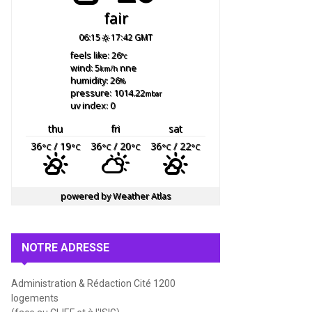
fair
06:15
17:42 GMT
feels like: 26
°c
wind: 5
nne
km/h
humidity: 26
%
pressure: 1014.22
mbar
uv index: 0
thu
fri
sat
36
/ 19
36
/ 20
36
/ 22
°C
°C
°C
°C
°C
°C
powered by
Weather Atlas
NOTRE ADRESSE
Administration & Rédaction Cité 1200
logements